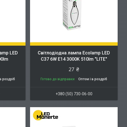
lamp LED
Cвітлодіодна лампа Ecolamp LED
00lm
C37 6W E14 3000K 510lm "LITE"
27 ₴
в роздріб
Готово до відправки
Оптом і в роздріб
0
+380 (50) 730-06-00