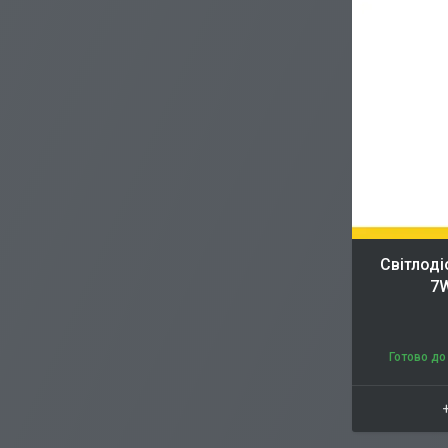
Світлоді
7W
Готово до