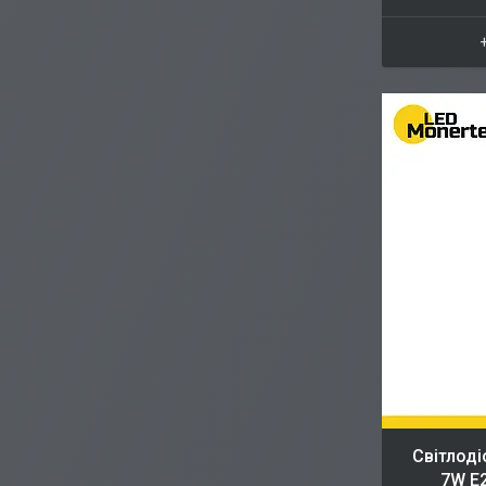
Світлоді
7W E2