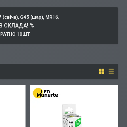
(свіча), G45 (шар), MR16.
В СКЛАДА! %
КРАТНО 10ШТ