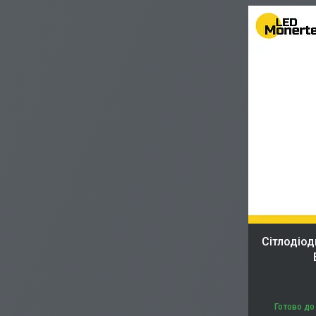
Cітлодіод
Готово до