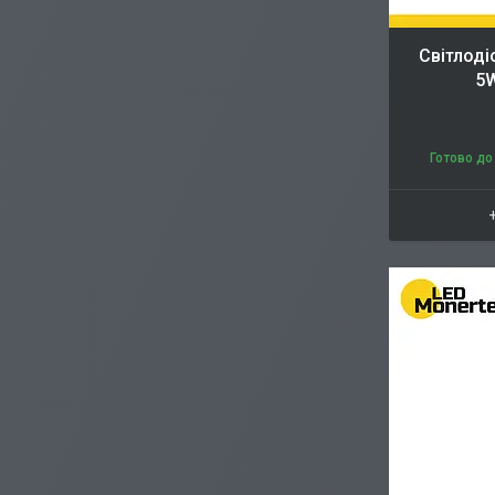
Cвітлоді
5W
Готово до