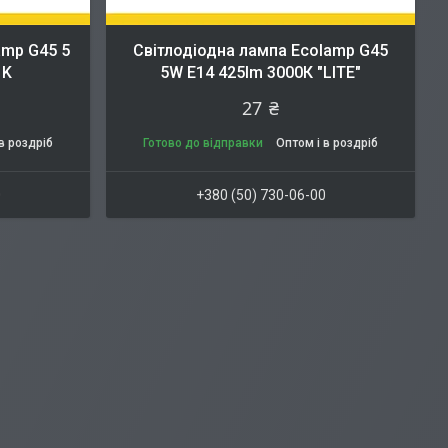
amp G45 5
Світлодіодна лампа Ecolamp G45
 K
5W E14 425lm 3000К "LITE"
27 ₴
в роздріб
Готово до відправки
Оптом і в роздріб
0
+380 (50) 730-06-00