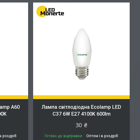
lamp A60
Лампа світлодіодна Ecolamp LED
00K
С37 6W Е27 4100K 600lm
30 ₴
в роздріб
Готово до відправки
Оптом і в роздріб