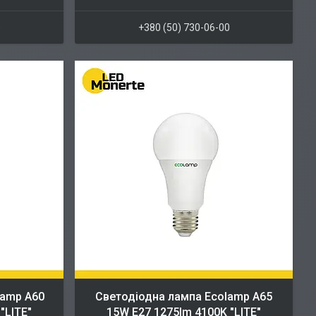
0
+380 (50) 730-06-00
lamp A60
Cветодіодна лампа Ecolamp A65
"LITE"
15W E27 1275lm 4100K "LITE"