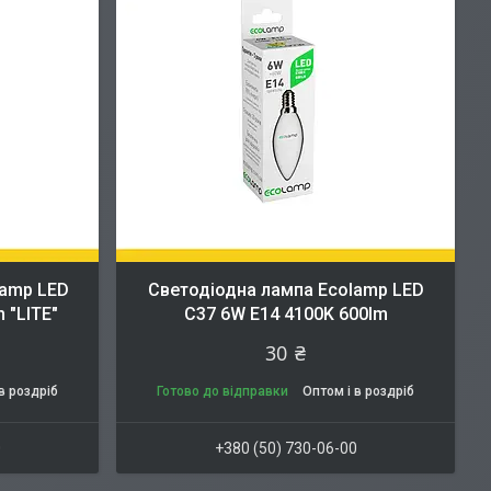
lamp LED
Cветодіодна лампа Ecolamp LED
 "LITE"
C37 6W E14 4100K 600lm
30 ₴
в роздріб
Готово до відправки
Оптом і в роздріб
0
+380 (50) 730-06-00