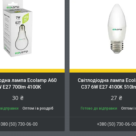
одна лампа Ecolamp A60
Cвітлодіодна лампа Eco
 E27 700lm 4100К
C37 6W E27 4100K 510lm
30 ₴
27 ₴
 відправки
Оптом і в роздріб
Готово до відправки
Оптом і 
+380 (50) 730-06-00
+380 (50) 730-06-0