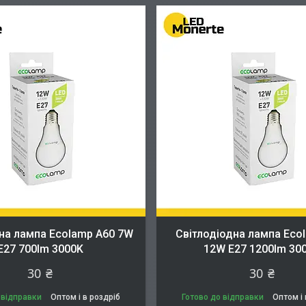
на лампа Ecolamp A60 7W
Cвітлодіодна лампа Eco
E27 700lm 3000K
12W E27 1200lm 30
30 ₴
30 ₴
 відправки
Оптом і в роздріб
Готово до відправки
Оптом і 