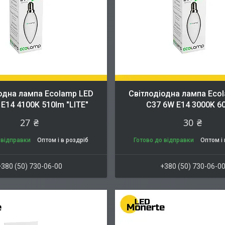
одна лампа Ecolamp LED
Cвітлодіодна лампа Eco
E14 4100K 510lm "LITE"
C37 6W E14 3000K 6
27 ₴
30 ₴
 відправки
Оптом і в роздріб
Готово до відправки
Оптом і 
+380 (50) 730-06-00
+380 (50) 730-06-0