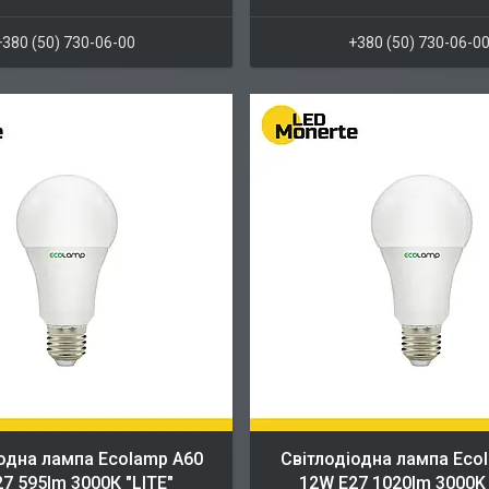
+380 (50) 730-06-00
+380 (50) 730-06-0
одна лампа Ecolamp A60
Cвітлодіодна лампа Eco
7 595lm 3000К "LITE"
12W E27 1020lm 3000K 