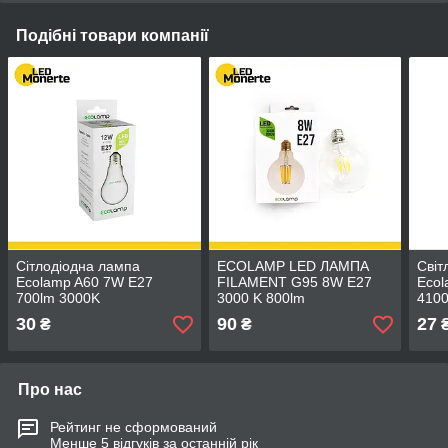
Подібні товари компанії
Cітлодіодна лампа
ECOLAMP LED ЛАМПА
Cвіт
Ecolamp A60 7W E27
FILAMENT G95 8W E27
Eco
700lm 3000K
3000 K 800lm
4100
30
90
27
₴
₴
Про нас
Рейтинг не сформований
Менше 5 відгуків за останній рік