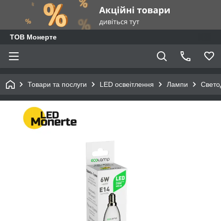
ТОВ Монерте
Товари та послуги
LED освеітлення
Лампи
Cвето