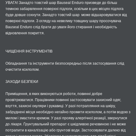
УВАГА! Занадто товстий шар Bauseal Enduro призведе до більш
темною забарвлення поверхні підлоги, оскільки в цих місцях підлога
буде довше сохнути. Занадто товстий шар може відшаровуватися від
поверхні підлоги. З огляду на невелику товщину шару просочувача
Bauseal Enduro слід брати до уваги його стирання і необхідність
відновлення покриття.
ЧИЩЕННЯ ІНСТРУМЕНТІВ
Обладнання та інструменти безпосередньо після застосування слід
очистити ксилолом.
ЗАХОДИ БЕЗПЕКИ
Приміщення, в яких виконуються роботи, повинні добре
провітрюватися. Працівники повинні застосовувати захисний одяг,
взуття, захисні окуляри і рукавиці. У разі потрапляння на шкіру,
забруднені місця необхідно негайно промити ксилолом, а потім водою з
милом і змастити кремом. У разі прояву алергічної реакції, звернутися
до лікаря. Ґрунтувальний препарат є шкідливою речовиною і не може
потрапити в каналізацію або грунтові води. Застосовувати далеко від