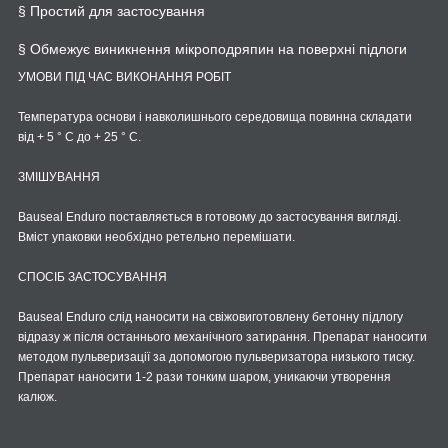
§
Простий
для
застосування
§
Обмежує
виникнення
мікроподряпин
на
поверхні підлоги
УМОВИ ПІД ЧАС ВИКОНАННЯ РОБІТ
Температура основи і навколишнього середовища повинна складати
від + 5 ° C до + 25 ° C.
ЗМІШУВАННЯ
Bauseal Enduro поставляється в готовому до застосування вигляді.
Вміст упаковки необхідно ретельно перемішати.
СПОСІБ ЗАСТОСУВАННЯ
Bauseal Enduro слід наносити на свіжовиготовлену бетонну підлогу
відразу ж після останнього механічного затирання. Препарат наносити
методом пульверизації за допомогою пульверизатора низького тиску.
Препарат наносити 1-2 рази тонким шаром, уникаючи утворення
калюж.