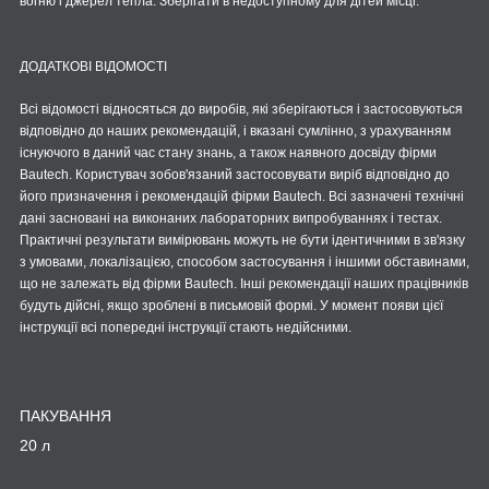
вогню і джерел тепла. Зберігати в недоступному для дітей місці.
ДОДАТКОВІ ВІДОМОСТІ
Всі відомості відносяться до виробів, які зберігаються і застосовуються
відповідно до наших рекомендацій, і вказані сумлінно, з урахуванням
існуючого в даний час стану знань, а також наявного досвіду фірми
Bautech. Користувач зобов'язаний застосовувати виріб відповідно до
його призначення і рекомендацій фірми Bautech. Всі зазначені технічні
дані засновані на виконаних лабораторних випробуваннях і тестах.
Практичні результати вимірювань можуть не бути ідентичними в зв'язку
з умовами, локалізацією, способом застосування і іншими обставинами,
що не залежать від фірми Bautech. Інші рекомендації наших працівників
будуть дійсні, якщо зроблені в письмовій формі. У момент появи цієї
інструкції всі попередні інструкції стають недійсними.
ПАКУВАННЯ
20 л