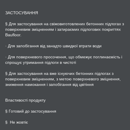
ЗАСТОСУВАННЯ
§
Для
застосування
на
свіжовиготовлених
бетонних
підлогах
з
поверхневим зміцненням
і
затираємих
підлогових
покриттях
Baufloor
.
·
Для
запобігання
від
занадто швидкої
втрати
води
·
Для
поверхневого просочення
,
що обмежує
поглинаємість
і
спрощує
утримання підлоги
в
чистоті
§
Для
застосування
на
вже
існуючих
бетонних
підлогах
з
поверхневим зміцненням
,
з
метою
поверхневого зміцнення
,
зниження
намокання
і
запобігання від
цвітіння
Властивості
продукту
§
Готовий
до застосування
§
Не
жовтіє