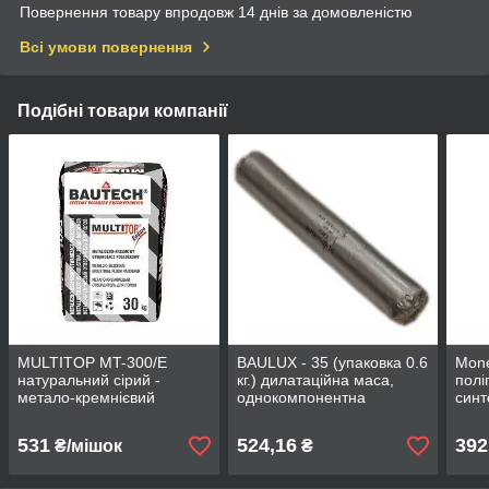
Повернення товару впродовж 14 днів за домовленістю
Всі умови повернення
Подібні товари компанії
MULTITOP MT-300/Е
BAULUX - 35 (упаковка 0.6
Mone
натуральний сірий -
кг.) дилатаційна маса,
полі
метало-кремнієвий
однокомпонентна
синт
стверджувач для підлог
мм
531
524,16
392
₴/мішок
₴