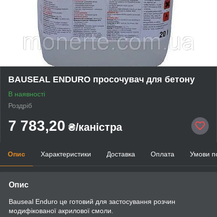
BAUSEAL ENDURO просочувач для бетону
В наявності
Роздріб
7 783,20
₴/каністра
Опис
Характеристики
Доставка
Оплата
Умови п
Опис
Bauseal Enduro
це
готовий
для
застосування
розчин
модифікованої
акрилової
смоли
.