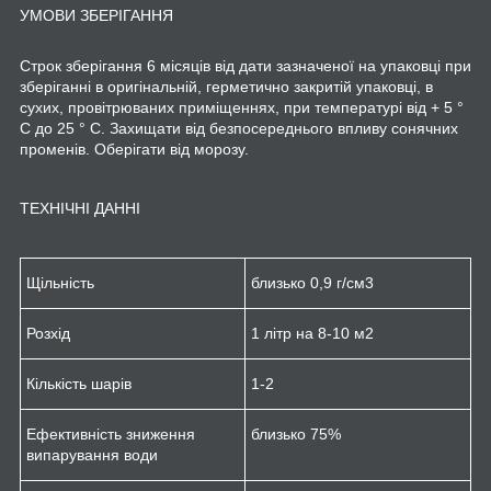
УМОВИ ЗБЕРІГАННЯ
Строк
зберігання
6
місяців
від
дати
зазначеної
на
упаковці
при
зберіганні
в
оригінальній
,
герметично
закритій
упаковці
,
в
сухих
,
провітрюваних
приміщеннях
,
при
температурі
від
+
5
°
C
до
25
° C
.
Захищати
від
безпосереднього впливу
сонячних
променів
.
Оберігати
від
морозу
.
ТЕХНІЧНІ ДАННІ
Щільність
близько 0,9 г/см
3
Розхід
1 літр на 8-10 м
2
Кількість шарів
1-2
Ефективність зниження
близько 75%
випарування води