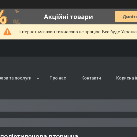
Інтернет-магазин тимчасово не працює. Все буде Україна
вари та послуги
Про нас
Контакти
Корисна 
 поліетиленова вторинна