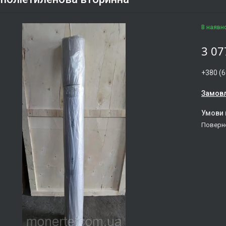
В наявн
3 07
+380 (6
Замовл
поверн