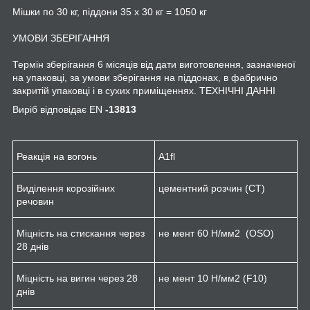
Мішки по 30 кг, піддони 35 x 30 кг = 1050 кг
УМОВИ ЗБЕРІГАННЯ
Термін зберігання 6 місяців від дати виготовлення, зазначеної
на упаковці, за умови зберігання на піддонах, в фабрично
закритій упаковці і в сухих приміщеннях. ТЕХНІЧНІ ДАННІ
Виріб відповідає EN
-13813
Реакція на вогонь
A1
fl
Виділення корозійних
цементний розчин (CT)
речовин
Міцність на стискання через
не мент 60 Н/мм
2
(OSO)
28 днів
Міцність на вигин через 28
не мент 10 Н/мм
2
(F10)
днів