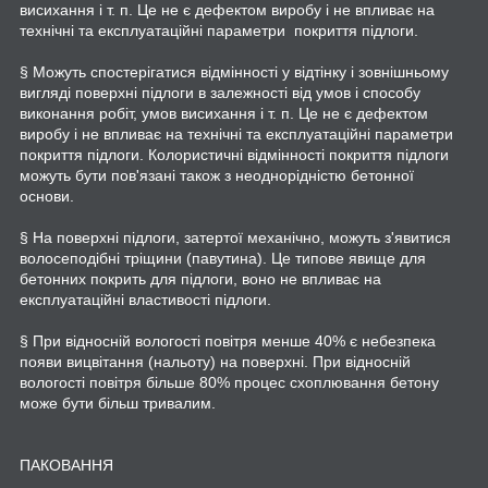
висихання і т. п. Це не є дефектом виробу і не впливає на
технічні та експлуатаційні параметри покриття підлоги.
§ Можуть спостерігатися відмінності у відтінку і зовнішньому
вигляді поверхні підлоги в залежності від умов і способу
виконання робіт, умов висихання і т. п. Це не є дефектом
виробу і не впливає на технічні та експлуатаційні параметри
покриття підлоги. Колористичні відмінності покриття підлоги
можуть бути пов'язані також з неоднорідністю бетонної
основи.
§ На поверхні підлоги, затертої механічно, можуть з'явитися
волосеподібні тріщини (павутина). Це типове явище для
бетонних покрить для підлоги, воно не впливає на
експлуатаційні властивості підлоги.
§ При відносній вологості повітря менше 40% є небезпека
появи вицвітання (нальоту) на поверхні. При відносній
вологості повітря більше 80% процес схоплювання бетону
може бути більш тривалим.
ПАКОВАННЯ