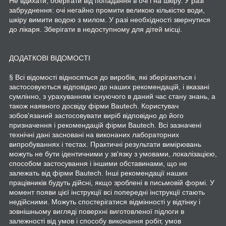
Не вдихати, оберігати від попадання в очі і на шкіру. У разі
забруднення: очі негайно промити великою кількістю води,
шкіру вимити водою з милом. У разі необхідності звернутися
до лікаря. Зберігати в недоступному для дітей місці.
ДОДАТКОВІ ВІДОМОСТІ
§ Всі відомості відносяться до виробів, які зберігаються і
застосовуються відповідно до наших рекомендацій, і вказані
сумлінно, з урахуванням існуючого в даний час стану знань, а
також наявного досвіду фірми Bautech. Користувач
зобов'язаний застосовувати виріб відповідно до його
призначення і рекомендацій фірми Bautech. Всі зазначені
технічні дані засновані на виконаних лабораторних
випробуваннях і тестах. Практичні результати вимірювань
можуть не бути ідентичними у зв'язку з умовами, локалізацією,
способом застосування і іншими обставинами, що не
залежать від фірми Bautech. Інші рекомендації наших
працівників будуть дійсні, якщо зроблені в письмовій формі. У
момент появи цієї інструкції всі попередні інструкції стають
недійсними. Можуть спостерігатися відмінності у відтінку і
зовнішньому вигляді поверхні виготовленої підлоги в
залежності від умов і способу виконання робіт, умов