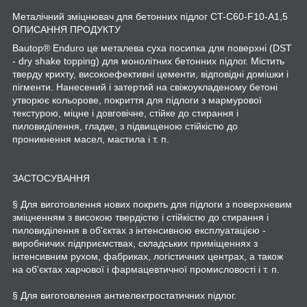
Металічний зміцнювач для бетонних підлог CT-C60-F10-A1,5
ОПИСАННЯ ПРОДУКТУ
Bautop® Enduro це металева суха посипка для поверхні (DST
- dry shake topping) для монолітних бетонних підлог. Містить
тверду крихту, високоефективні цементи, відповідні домішки і
пігменти. Нанесений і затертий на свіжоукладеному бетоні
утворює кольорове, покриття для підлоги з мармурової
текстурою, міцне і довговічне, стійке до стирання і
пиловиділення, гладке, з підвищеною стійкістю до
проникнення масел, мастила і т. п.
ЗАСТОСУВАННЯ
§ Для виготовлення нових покрить для підлоги з поверхневим
зміцненням з високою твердістю і стійкістю до стирання і
пиловиділення в об'єктах з інтенсивною експлуатацією -
виробничих підприємствах, складських приміщеннях з
інтенсивним рухом, фабриках, логістичних центрах, а також
на об'єктах харчової і фармацевтичної промисловості і т. п.
§ Для виготовлення антиелектростатичних підлог.