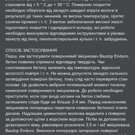
становити від + 5 ° C до + 30 ° C. Поверхню покриття
необхідно оберігати від занадто швидкої втрати вологи в
результаті дії таких чинників, як висока температура, протяг,
сонячні промені і т. п. З метою забезпечення високої якості
підлогового покриття і однорідності кольору, всі роботи
необхідно виконувати відповідними інструментами в умовах
захисту від пилу, пінополістирольних кульок і т. п. забруднень.
СПОСІБ ЗАСТОСУВАННЯ
Перш, ніж застосувати поверхневий зміцнювач Bautop Enduro,
бетон повинен отримати відповідну твердість. Час
схоплювання бетону залежить від температури, відносної
вологості повітря і т. п. Не можна допустити занадто сильного
затвердіння поверхні бетону, тому слід часто перевіряти стан
основи. Це дозволить вибрати оптимальний момент початку
нанесення поверхневого зміцнювача. До роботи необхідно
приступити, коли при вході ногами на бетон глибина
залишених слідів буде не більше 3-4 мм. Перед нанесенням
зміцнювача попередньо перетерти поверхню бетонної плити
диском. Надлишки цементного молочка видалити з поверхні
за допомогою щітки з жорстким ворсом. Потім за допомогою
дозаторного візку, рівномірно розсипати 3,5 кг / м2 зміцнювача
Bautop Enduro. Виконати попереднє затирання поверхні