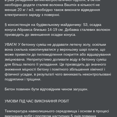
необхідно додати сталеві волокна Baumix в кількості не
менше 20 кг / м3, необхідно також виконати відведення
електричного заряду з поверхні.
§ консистенція на будівельному майданчику: S3, осадка
конуса Абрамса близько 14-19 см. Добавка сталевих волокон
призводить до зменшення осадки конуса.
УВАГА! У бетонну суміш не додавати летючу золу, оскільки
вона схильна накопичуватися у верхньому шарі плити, що
може привести до пиловиділення покриття або відшарування
зміцнювача. Неприпустимо доливати воду в бетонну суміш
для більш легкого її укладання. Це призводить до значного
зниження міцності бетону і помітного збільшення хімічної і
фізичної усадки, в результаті чого виникають неконтрольовані
подряпини і тріщини.
Бетон повинен бути відповідним чином загущен.
УМОВИ ПІД ЧАС ВИКОНАННЯ РОБІТ
Температура навколишнього середовища і основи в процесі
виконання робіт і протягом наступних 5 днів повинна