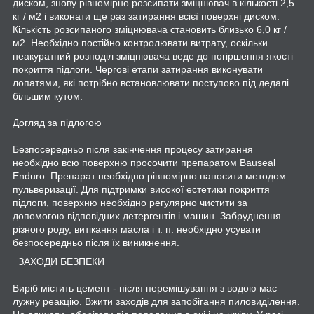
диском, знову рівномірно розсипати зміцнювач в кількості 2,5
кг / м2 і виконати ще раз затирання всієї поверхні диском.
Кількість розсипаного зміцнювача становить близько 6,0 кг /
м2. Необхідно постійно контролювати витрату, оскільки
неакуратний розподіл зміцнювача веде до погіршення якості
покриття підлоги. Чергові етапи затирання виконувати
лопатями, які потрібно встановлювати поступово під дедалі
більшим кутом.
Догляд за підлогою
Безпосередньо після закінчення процесу затирання
необхідно всю поверхню просочити препаратом Bauseal
Enduro. Препарат необхідно рівномірно наносити методом
пульверизації. Для підтримки високої естетики покриття
підлоги, поверхню необхідно регулярно чистити за
допомогою відповідних детергентів і машин. Забруднення
різного роду, витікання масла і т. п. необхідно усувати
безпосередньо після їх виникнення.
ЗАХОДИ БЕЗПЕКИ
Виріб містить цемент - після перемішування з водою має
лужну реакцію. Вжити заходів для запобігання пиловиділення.