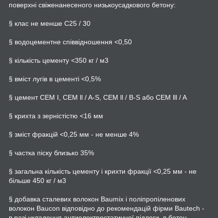
поверхні свіженанесеного низькоусадкового бетону:
§ клас не менше C25 / 30
§ водоцементне співвідношення <0,50
§ кількість цементу <350 кг / м3
§ вміст лугів в цементі <0,5%
§ цемент CEM I, CEM ll / A-S, CEM ll / B-S або CEM lll / A
§ крихта з зерністістю <16 мм
§ зміст фракцій <0,25 мм - не менше 4%
§ частка піску близько 35%
§ загальна кількість цементу і крихти фракції <0,25 мм - не
більше 450 кг / м3
§ добавка сталевих волокон Baumix і поліпропіленових
волокон Baucon відповідно до рекомендацій фірми Bautech -
в разі укладення антиелектростатичної підлоги, в бетон