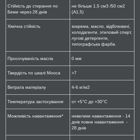
Стійкість до стирання по
не більше 1,5 см
3
/50 см
2
Беме через 28 днів
(A1,5)
Хімічна стійкість
зокрема, масло, відбілювачі,
холодагенти, этиловий спирт,
лугові детергенти,
типографська фарба.
Просочуваність масла
0 мм
Твердість по шкалі Мооса
>7
Витрата матеріалу
4-6 кг/м
2
Температура застосування
от +5°C до +30°C
Можливість навантаження*
невелике навантаження - 14
днів повне навантаження -
28 днів