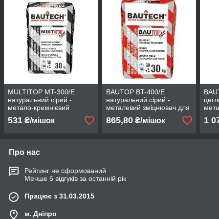
MULTITOP MT-300/Е
BAUTOP BT-400/Е
BAU
натуральний сірий -
натуральний сірий -
цегл
метало-кремнієвий
металевий зміцнювач для
мета
стверджувач для підлог
підлог
для 
531
865,80
1 0
₴/мішок
₴/мішок
Про нас
Рейтинг не сформований
Менше 5 відгуків за останній рік
Працює з 31.03.2015
м. Дніпро