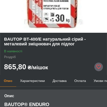
BAUTOP BT-400/Е натуральний сірий -
металевий зміцнювач для підлог
В наявності
Роздріб
865,80
₴/мішок
Опис
Характеристики
Доставка
Оплата
Умови п
Опис
BAUTOP
®
ENDURO