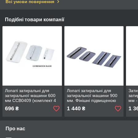
Всі умови повернення
Подібні товари компанії
Лопаті затиральні для
Лопаті затиральні для
Зати
затиральної машини 600
затиральної машини 900
зати
мм CCB0409 (комплект 4
мм. Фінішні підвищеною
мм -
шт.)
міцності SFB061420
мм. 
696
1 440
1 3
₴
₴
(комплект 4 шт.)
Про нас