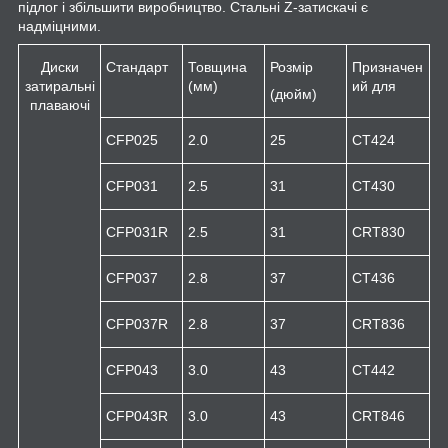
підлог і збільшити виробництво. Стальні Z-затискачі є
надміцними.
Диски
Стандарт
Товщина
Розмір
Призначен
затиральні
(мм)
ий для
(дюйм)
плаваючі
CFP025
2.0
25
CT424
CFP031
2.5
31
CT430
CFP031R
2.5
31
CRT830
CFP037
2.8
37
CT436
CFP037R
2.8
37
CRT836
CFP043
3.0
43
CT442
CFP043R
3.0
43
CRT846