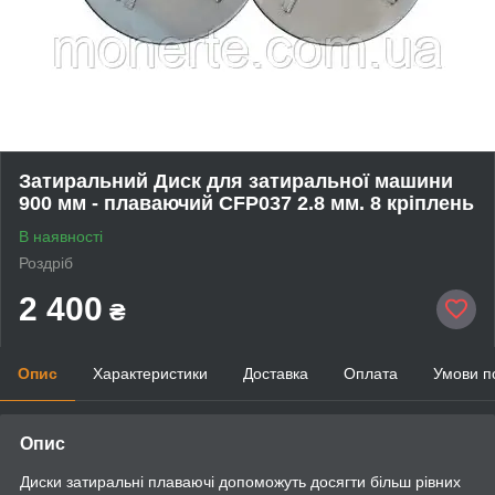
Затиральний Диск для затиральної машини
900 мм - плаваючий CFP037 2.8 мм. 8 кріплень
В наявності
Роздріб
2 400
₴
Опис
Характеристики
Доставка
Оплата
Умови п
Опис
Диски затиральні плаваючі допоможуть досягти більш рівних