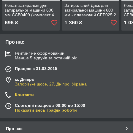
Лопаті затиральні для
Затиральний Диск для
Лопа
затиральної машини 600
затиральної машини 600
зати
мм CCB0409 (комплект 4
мм - плаваючий CFP025 2
CFB0
шт.)
мм. 4 кріплення
-ком
696
1 360
1 0
₴
₴
Про нас
Рейтинг не сформований
Менше 5 відгуків за останній рік
Працює з 31.03.2015
м. Дніпро
Запорізьке шосе, 27, Дніпро, Україна
Контакти
Сьогодні працює з 09:00 до 15:00
Показати весь графік роботи
Про нас