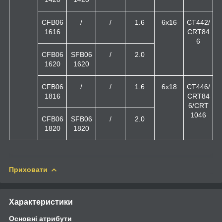
CFB06
/
/
1.6
6x16
CT442/
1616
CRT84
6
CFB06
SFB06
/
2.0
1620
1620
CFB06
/
/
1.6
6x18
CT446/
1816
CRT84
6/CRT
1046
CFB06
SFB06
/
2.0
1820
1820
Приховати
Характеристики
Основні атрибути