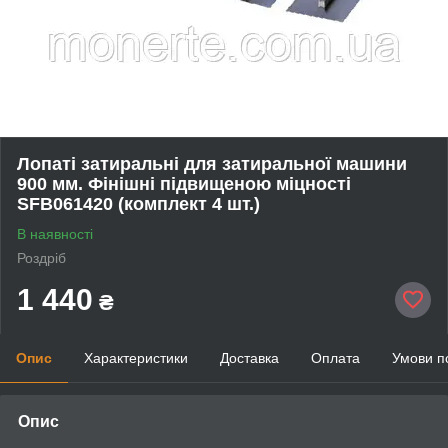
Лопаті затиральні для затиральної машини
900 мм. Фінішні підвищеною міцності
SFB061420 (комплект 4 шт.)
В наявності
Роздріб
1 440
₴
Опис
Характеристики
Доставка
Оплата
Умови п
Опис