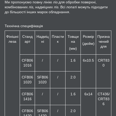
Ми пропонуємо повну лінію ліз для обробки поверхні,
комбінованих ліз, надміцних ліз. Всі лопаті можуть підходити
до більшості інших марок обладнання.
Технічна специфікація
Фінішні
Станд
Надміц
Пласти
Товщи
Розмір
Призна
леза
арт
ні
к
на
чений
(дюйм)
для
(мм)
CFB06
/
/
1.6
6x10.5
CRT83
1016
0
CFB06
SFB06
/
2.0
1020
1020
CFB06
/
/
1.6
6x14
CT436/
1416
CRT83
6
CFB06
SFB06
/
2.0
1420
1420