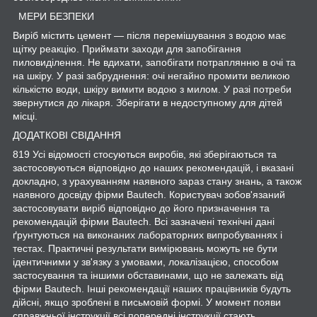
МЕРИ БЕЗПЕКИ
Виріб містить цемент — після перемішування з водою має
щітку реакцію. Приймати заходи для запобігання
пиловиділення. Не вдихати, запобігати потраплянню в очі та
на шкіру. У разі забруднення: очі негайно промити великою
кількістю води, шкіру вимити водою з милом. У разі потреби
звернутися до лікаря. Зберігати в недоступному для дітей
місці.
ДОДАТКОВІ СВІДАННЯ
819 Усі відомості стосуються виробів, які зберігаються та
застосовуються відповідно до наших рекомендацій, і вказані
докладно, з урахуванням наявного зараз стану знань, а також
наявного досвіду фірми Bautech. Користувач зобов'язаний
застосовувати виріб відповідно до його призначення та
рекомендацій фірми Bautech. Всі зазначені технічні дані
ґрунтуються на виконаних лабораторних випробуваннях і
тестах. Практичні результати вимірювань можуть не бути
ідентичними у зв'язку з умовами, локалізацією, способом
застосування та іншими обставинами, що не залежать від
фірми Bautech. Інші рекомендації наших працівників будуть
дійсні, якщо зроблені в письмовій формі. У момент появи
справжньої інструкції всі попередні інструкції стають