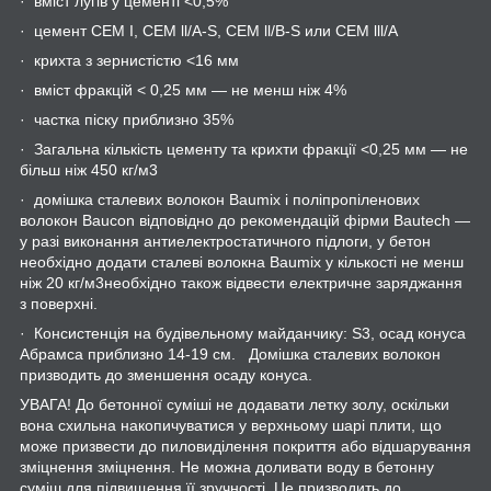
· вміст лугів у цементі <0,5%
· цемент CEM I, CEM ll/A-S, CEM ll/B-S или CEM lll/A
· крихта з зернистістю <16 мм
· вміст фракцій < 0,25 мм — не менш ніж 4%
· частка піску приблизно 35%
· Загальна кількість цементу та крихти фракції <0,25 мм — не
більш ніж 450 кг/м
3
· домішка сталевих волокон Baumix і поліпропіленових
волокон Baucon відповідно до рекомендацій фірми Bautech —
у разі виконання антиелектростатичного підлоги, у бетон
необхідно додати сталеві волокна Baumix у кількості не менш
ніж 20 кг/м
3
необхідно також відвести електричне заряджання
з поверхні.
· Консистенція на будівельному майданчику: S3, осад конуса
Абрамса приблизно 14-19 см. Домішка сталевих волокон
призводить до зменшення осаду конуса.
УВАГА! До бетонної суміші не додавати летку золу, оскільки
вона схильна накопичуватися у верхньому шарі плити, що
може призвести до пиловиділення покриття або відшарування
зміцнення зміцнення. Не можна доливати воду в бетонну
суміш для підвищення її зручності. Це призводить до