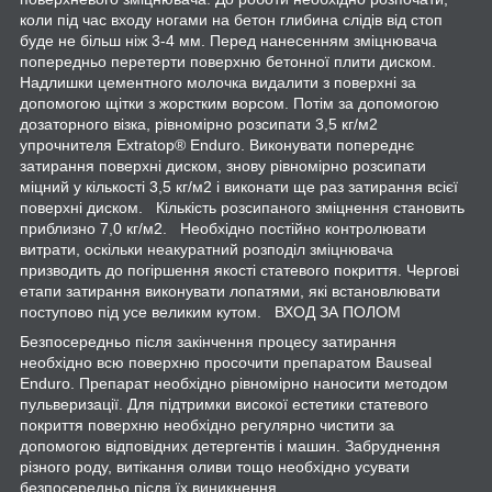
коли під час входу ногами на бетон глибина слідів від стоп
буде не більш ніж 3-4 мм. Перед нанесенням зміцнювача
попередньо перетерти поверхню бетонної плити диском.
Надлишки цементного молочка видалити з поверхні за
допомогою щітки з жорстким ворсом. Потім за допомогою
дозаторного візка, рівномірно розсипати 3,5 кг/м
2
упрочнителя Extratop® Enduro. Виконувати попереднє
затирання поверхні диском, знову рівномірно розсипати
міцний у кількості 3,5 кг/м
2
і виконати ще раз затирання всієї
поверхні диском. Кількість розсипаного зміцнення становить
приблизно 7,0 кг/м
2
. Необхідно постійно контролювати
витрати, оскільки неакуратний розподіл зміцнювача
призводить до погіршення якості статевого покриття. Чергові
етапи затирання виконувати лопатями, які встановлювати
поступово під усе великим кутом. ВХОД ЗА ПОЛОМ
Безпосередньо після закінчення процесу затирання
необхідно всю поверхню просочити препаратом Bauseal
Enduro. Препарат необхідно рівномірно наносити методом
пульверизації. Для підтримки високої естетики статевого
покриття поверхню необхідно регулярно чистити за
допомогою відповідних детергентів і машин. Забруднення
різного роду, витікання оливи тощо необхідно усувати
безпосередньо після їх виникнення.