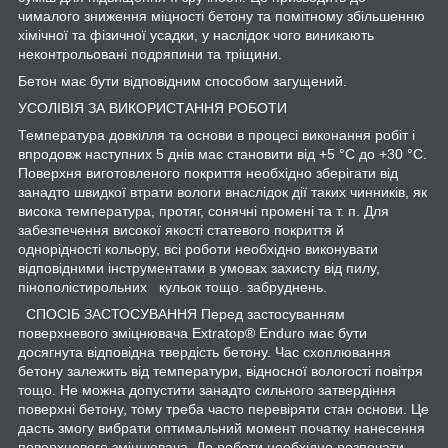
чималого зниження міцності бетону та помітному збільшенню
хімічної та фізичної усадки, у наслідок чого виникають
неконтрольовані подряпини та тріщини.
Бетон має бути відповідним способом загущений.
УСОЛІВІЯ ЗА ВИКОРИСТАННЯ РОБОТИ
Температура довкілля та основи в процесі виконання робіт і
впродовж наступних 5 днів має становити від +5 °C до +30 °C.
Поверхня виготовленого покриття необхідно зберігати від
занадто швидкої втрати вологи внаслідок дії таких чинників, як
висока температура, протяг, сонячні промені та т. п. Для
забезпечення високої якості статевого покриття й
однорідності кольору, всі роботи необхідно виконувати
відповідними інструментами в умовах захисту від пилу,
пінополістирольних кульок тощо. забруднень.
СПОСІБ ЗАСТОСУВАННЯ Перед застосуванням
поверхневого зміцнювача Extratop® Enduro має бути
досягнута відповідна твердість бетону. Час схоплювання
бетону залежить від температури, відносної вологості повітря
тощо. Не можна допустити занадто сильного затвердіння
поверхні бетону, тому треба часто перевіряти стан основи. Це
дасть змогу вибрати оптимальний момент початку нанесення
поверхневого зміцнювача. До роботи необхідно розпочати,