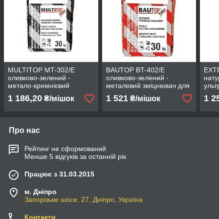
MULTITOP MT-302/Е
BAUTOP BT-402/Е
EXT
оливково-зелений -
оливково-зелений -
нату
метало-кремнієвий
металевий зміцнювач для
ульт
затверджувач для підлог
підлог
зміц
1 186,20
1 521
1 2
₴/мішок
₴/мішок
Про нас
Рейтинг не сформований
Менше 5 відгуків за останній рік
Працює з 31.03.2015
м. Дніпро
Запорізьке шосе, 27, Дніпро, Україна
Контакти