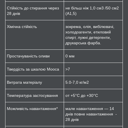
Стійкість до стирання через
не більш ніж 1,0 см
3
/50 см
2
28 днів
(A1,5)
Хімічна стійкість
зокрема, олія, вибілювачі,
холодоагенти, етиловий
спирт, лужні детергенти,
друкарська фарба.
Простачуваність оливи
0 мм
Твердість за шкалою Мооса
>7
Витрата матеріалу
5.0-7,0 кг/м
2
Температура застосування
от +5°C до +30°C
Можливість навантаження*
мале навантаження — 14
днів повне навантаження -
28 днів