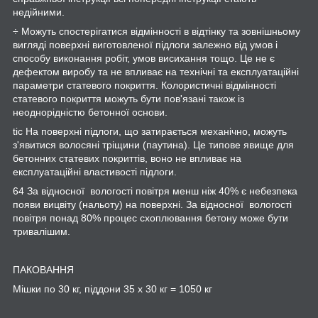
недійними.
÷ Можуть спостерігатися відмінності в відтінку та зовнішньому
вигляді поверхні виготовленої підлоги залежно від умов і
способу виконання робіт, умов висихання тощо. Це не є
дефектом виробу та не впливає на технічні та експлуатаційні
параметри статевого покриття. Колористичні відмінності
статевого покриття можуть бути пов'язані також із
неоднорідністю бетонної основи.
tic На поверхні підлоги, що затирається механічно, можуть
з'явитися волосяні тріщини (паутина). Це типове явище для
бетонних статевих покриттів, воно не впливає на
експлуатаційні властивості підлоги.
64 За відносної вологості повітря менш ніж 40% є небезпека
появи вицвіту (нальоту) на поверхні. За відносної вологості
повітря понад 80% процес схоплювання бетону може бути
тривалішим.
ПАКОВАННЯ
Мішки по 30 кг, піддони 35 x 30 кг = 1050 кг