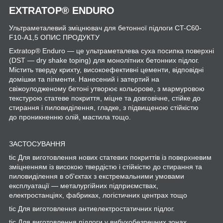
EXTRATOP
®
ENDURO
Ультраметалевий зміцнювач для бетонної підлоги CT-C60-
F10-A1,5 ОПИС ПРОДУКТУ
Extratop® Enduro — це ультраметалева суха посипка поверхні
(DST — dry shake toping) для монолітних бетонних підлог.
Містить тверду крихту, високоефективні цементи, відповідні
домішки та пігменти. Нанесений і затертий на
свіжоулодженому бетоні утворює кольорове, з мармуровою
текстурою статеве покриття, міцне та довговічне, стійке до
стирання і пиловиділення, гладке, з підвищеною стійкістю
до проникненню олій, мастила тощо.
ЗАСТОСУВАННЯ
tic Для виготовлення нових статевих покриттів із поверхневим
зміцненням із високою твердістю і стійкістю до стирання та
пиловиділення в об'єктах з екстремальними умовами
експлуатації — металургійних підприємствах,
електростанціях, фабриках, логістичних центрах тощо
tic Для виготовлення антиелектростатичних підлог.
tic Для виготовлення підлоги у вибухобезпечних зонах