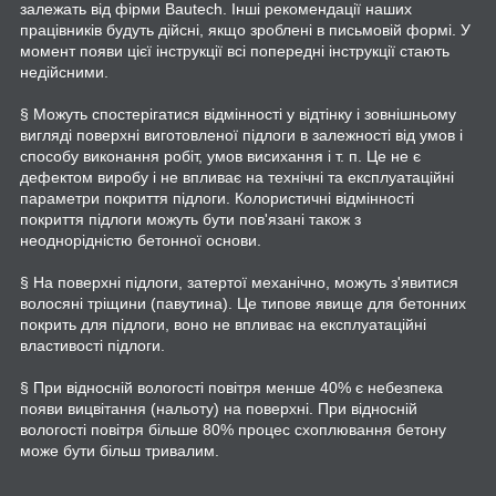
залежать від фірми Bautech. Інші рекомендації наших
працівників будуть дійсні, якщо зроблені в письмовій формі. У
момент появи цієї інструкції всі попередні інструкції стають
недійсними.
§ Можуть спостерігатися відмінності у відтінку і зовнішньому
вигляді поверхні виготовленої підлоги в залежності від умов і
способу виконання робіт, умов висихання і т. п. Це не є
дефектом виробу і не впливає на технічні та експлуатаційні
параметри покриття підлоги. Колористичні відмінності
покриття підлоги можуть бути пов'язані також з
неоднорідністю бетонної основи.
§ На поверхні підлоги, затертої механічно, можуть з'явитися
волосяні тріщини (павутина). Це типове явище для бетонних
покрить для підлоги, воно не впливає на експлуатаційні
властивості підлоги.
§ При відносній вологості повітря менше 40% є небезпека
появи вицвітання (нальоту) на поверхні. При відносній
вологості повітря більше 80% процес схоплювання бетону
може бути більш тривалим.