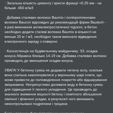
· Загальна кількість цементу і крихти фракції <0,25 мм - не
більше. 450 кг/м3
· Добавка сталевих волокон Baumix і поліпропіленових
волокон Baucon відповідно до рекомендацій фірми Bautech -
в разі виконання антиелектростатичної підлоги, в бетон
необхідно додати сталеві волокна Baumix в кількості не
менше 20 кг / м3, необхідно також виконати відведення
електричного заряду з поверхні.
· Консистенція на будівельному майданчику: S3, осадка
конуса Абрамса близько 14-19 см. Добавка сталевих волокон
призводить до зменшення осадки конуса.
УВАГА! У бетонну суміш не додавати летючу золу, оскільки
вона схильна накопичуватися у верхньому шарі плити, що
може привести до пиловиділення покриття або відшарування
зміцнювача. Неприпустимо доливати воду в бетонну суміш
для підвищення її легкого укладення. Це призводить до
значного зниження міцності бетону і помітного збільшення
хімічної і фізичної усадки, в результаті чого виникають
неконтрольовані подряпини і тріщини.