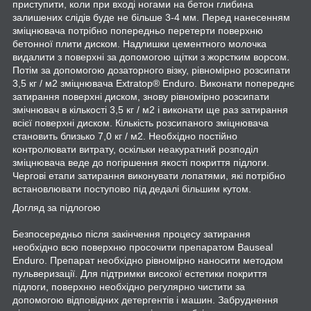
приступити, коли при вході ногами на бетон глибина
залишених слідів буде не більше 3-4 мм. Перед нанесенням
зміцнювача потрібно попередньо перетерти поверхню
бетонної плити диском. Надлишки цементного молочка
видалити з поверхні за допомогою щітки з жорстким ворсом.
Потім за допомогою дозаторного візку, рівномірно розсипати
3,5 кг / м2 зміцнювача Extratop® Enduro. Виконати попереднє
затирання поверхні диском, знову рівномірно розсипати
змічнювач в кількості 3,5 кг / м2 і виконати ще раз затирання
всієї поверхні диском. Кількість розсипаного зміцнювача
становить близько 7,0 кг / м2. Необхідно постійно
контролювати витрату, оскільки неакуратний розподіл
зміцнювача веде до погіршення якості покриття підлоги.
Чергові етапи затирання виконувати лопатями, які потрібно
встановлювати поступово під дедалі більшим кутом.
Догляд за підлогою
Безпосередньо після закінчення процесу затирання
необхідно всю поверхню просочити препаратом Bauseal
Enduro. Препарат необхідно рівномірно наносити методом
пульверизації. Для підтримки високої естетики покриття
підлоги, поверхню необхідно регулярно чистити за
допомогою відповідних детергентів і машин. Забруднення