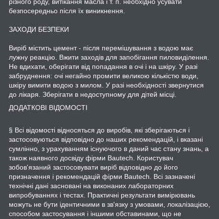
різного роду, витікання масла і т. п. необхідно усувати
безпосередньо після їх виникнення.
ЗАХОДИ БЕЗПЕКИ
Виріб містить цемент - після перемішування з водою має
лужну реакцію. Вжити заходів для запобігання пиловиділення.
Не вдихати, оберігати від попадання в очі і на шкіру. У разі
забруднення: очі негайно промити великою кількістю води,
шкіру вимити водою з милом. У разі необхідності звернутися
до лікаря. Зберігати в недоступному для дітей місці.
ДОДАТКОВІ ВІДОМОСТІ
§ Всі відомості відносяться до виробів, які зберігаються і
застосовуються відповідно до наших рекомендацій, і вказані
сумлінно, з урахуванням існуючого в даний час стану знань, а
також наявного досвіду фірми Bautech. Користувач
зобов'язаний застосовувати виріб відповідно до його
призначення і рекомендацій фірми Bautech. Всі зазначені
технічні дані засновані на виконаних лабораторних
випробуваннях і тестах. Практичні результати вимірювань
можуть не бути ідентичними в зв'язку з умовами, локалізацією,
способом застосування і іншими обставинами, що не