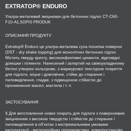
EXTRATOP
®
ENDURO
Ультра-металевий зміцнювач для бетонних підлог CT-C60-
F10-A1,5OPIS PRODUK
ОПИСАННЯ ПРОДУКТУ
Extratop® Enduro це ультра-металева суха посипка поверхні
(DST - dry shake topping) для монолітних бетонних підлог.
Містить тверду крихту, високоефективні цементи, відповідні
домішки і пігменти. Нанесений і затертий на свіжоукладеному
бетоні утворює кольорове, з мармурової текстурою покриття
для підлоги, міцне і довговічне, стійке до стирання і
пиловиділення, гладке, з підвищеною стійкістю до
проникнення масел, мастила і т. п.
ЗАСТОСУВАННЯ
§ Для виготовлення нових покрить для підлоги з поверхневим
зміцненням з високою твердістю і стійкістю до стирання і
пиловиділення в об'єктах з екстремальними умовами
експлуатації - металургійних підприємствах, електростанціях,