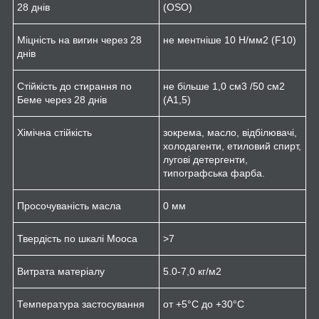
28 днів
(OSO)
Міцність на вигин через 28
не ментніше 10 Н/мм
2
(F10)
днів
Стійкість до стирання по
не більше 1,0 см
3
/50 см
2
Беме через 28 днів
(A1,5)
Хімічна стійкість
зокрема, масло, відбілювачі,
холодагенти, етиловий спирт,
лугові детергенти,
типографська фарба.
Просочуваність масла
0 мм
Твердість по шкалі Мооса
>7
Витрата матеріалу
5.0-7,0 кг/м
2
Температура застосування
от +5°C до +30°C