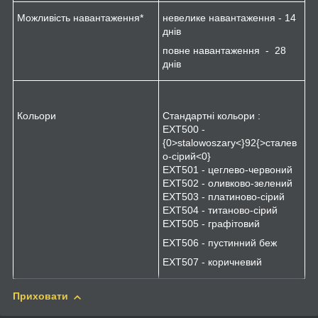
Можливість навантаження*
невелике навантаження - 14
днів
повне навантаження - 28
днів
Кольори
Стандартні кольори :
EXT500 -
{0>stalowoszary<}92{>сталев
о-сірий<0}
EXT501 - цеглево-червоний
EXT502 - оливково-зелений
EXT503 - платиново-сірий
EXT504 - титаново-сірий
EXT505 - графітовий
ЕХТ506 - пустинний беж
EXT507 - коричневий
Приховати