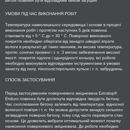
Бетон повинен бути відповідним чином загущен.
УМОВИ ПІД ЧАС ВИКОНАННЯ РОБІТ
Температура навколишнього середовища і основи в процесі
виконання робіт і протягом наступних 5 днів повинна
становити від + 5 ° C до + 30 ° C. Поверхню виконаного
покриття необхідно оберігати від занадто швидкої втрати
вологи в результаті дії таких чинників, як висока температура,
протяг, сонячні промені і т. п. З метою забезпечення високої
якості покриття підлоги і однорідності кольору, всі роботи
необхідно виконувати відповідними інструментами в умовах
захисту від пилу, пінополістирольних кульок і т. п. забруднень.
СПОСІБ ЗАСТОСУВАННЯ
Перед застосуванням поверхневого зміцнювача Extratop®
Enduro повинна бути досягнута відповідна твердість бетону.
Час схоплювання бетону залежить від температури, відносної
вологості повітря і т. п. Не можна допустити занадто сильного
затвердіння поверхні бетону, тому слід часто перевіряти стан
основи. Це дозволить вибрати оптимальний момент початку
нанесення поверхневого зміцнювача. До роботи необхідно