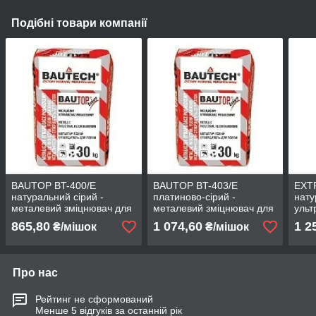
Подібні товари компанії
BAUTOP BT-400/Е
BAUTOP BT-403/Е
EXT
натуральний сірий -
платиново-сірий -
нату
металевий зміцнювач для
металевий зміцнювач для
ульт
підлог
підлог
зміц
865,80
1 074,60
1 2
₴/мішок
₴/мішок
Про нас
Рейтинг не сформований
Менше 5 відгуків за останній рік