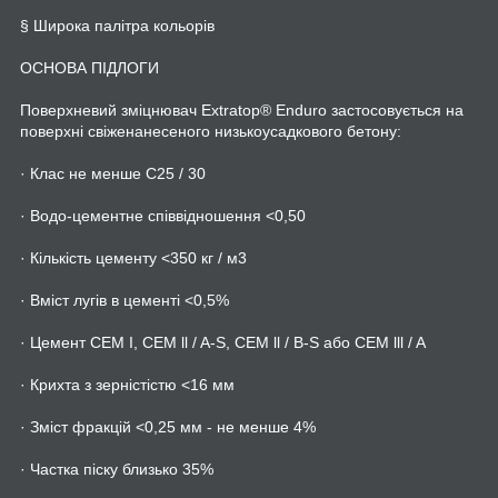
§ Широка палітра кольорів
ОСНОВА ПІДЛОГИ
Поверхневий зміцнювач Extratop® Enduro застосовується на
поверхні свіженанесеного низькоусадкового бетону:
· Клас не менше C25 / 30
· Водо-цементне співвідношення <0,50
· Кількість цементу <350 кг / м3
· Вміст лугів в цементі <0,5%
· Цемент CEM I, CEM ll / A-S, CEM ll / B-S або CEM lll / A
· Крихта з зерністістю <16 мм
· Зміст фракцій <0,25 мм - не менше 4%
· Частка піску близько 35%