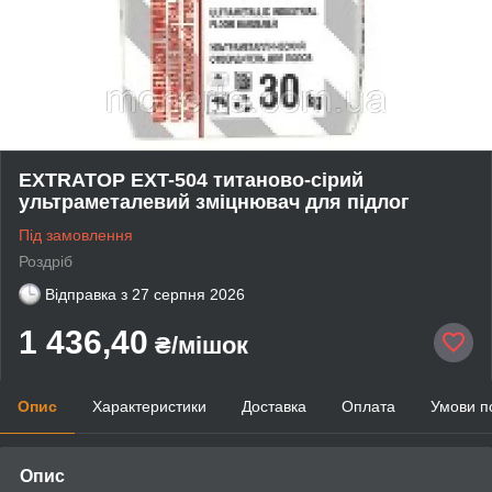
EXTRATOP EXT-504 титаново-сірий
ультраметалевий зміцнювач для підлог
Під замовлення
Роздріб
Відправка з
27 серпня 2026
1 436,40
₴/мішок
Опис
Характеристики
Доставка
Оплата
Умови п
Опис