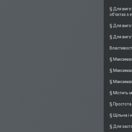
§ Для виго
об'єктах з 
§ Для виго
§ Для виго
Властивост
§ Максимал
§ Максимал
§ Максимал
§ Містить 
§ Простот
§ Щільна і
§ Для засто