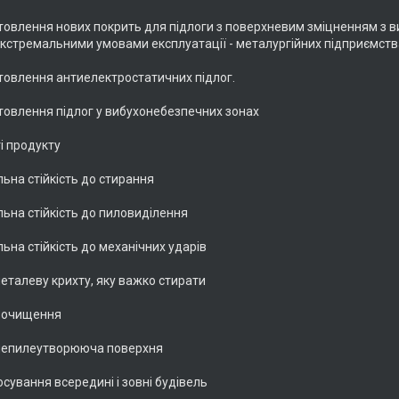
товлення нових покрить для підлоги з поверхневим зміцненням з вис
екстремальними умовами експлуатації - металургійних підприємствах
товлення антиелектростатичних підлог.
товлення підлог у вибухонебезпечних зонах
і продукту
ьна стійкість до стирання
ьна стійкість до пиловиділення
ьна стійкість до механічних ударів
металеву крихту, яку важко стирати
а очищення
 непилеутворююча поверхня
сування всередині і зовні будівель