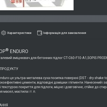
Характеристики
Інформація для замовлення
®
OP
ENDURO
алевий зміцнювач для бетонних підлог CT-C60-F10-A1,5OPIS PROD
 ПРОДУКТУ
nduro це ультра-металева суха посипка поверхні (DST - dry shake t
окоефективні цементи, відповідні домішки і пігменти. Нанесений і 
текстурою покриття для підлоги, міцне і довговічне, стійке до стир
 масел, мастила і т. п.
АННЯ