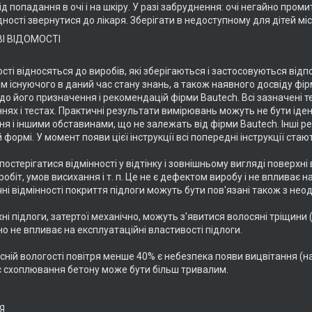
ід попадання в очі і на шкіру. У разі забруднення: очі негайно про
дності звернутися до лікаря. Зберігати в недоступному для дітей міс
І ВІДОМОСТІ
ості відносяться до виробів, які зберігаються і застосовуються відп
м існуючого в даний час стану знань, а також наявного досвіду фі
до його призначення і рекомендацій фірми Bautech. Всі зазначені т
нях і тестах. Практичні результати вимірювань можуть не бути іден
я і іншими обставинами, що не залежать від фірми Bautech. Інші ре
 формі. У момент появи цієї інструкції всі попередні інструкції ста
остерігатися відмінності у відтінку і зовнішньому вигляді поверхні 
обіт, умов висихання і т. п. Це не є дефектом виробу і не впливає н
ні відмінності покриття підлоги можуть бути пов'язані також з нео
ні підлоги, затертої механічно, можуть з'явитися волосяні тріщин
но не впливає на експлуатаційні властивості підлоги.
сній вологості повітря менше 40% є небезпека появи вицвітання (на
 схоплювання бетону може бути більш тривалим.
Я