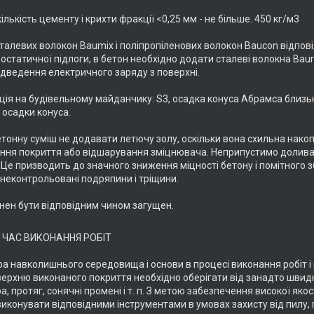
кількість цементу і крихти фракції <0,25 мм - не більше. 450 кг/м3
сталевих волокон Baumix і поліпропіленових волокон Baucon відпові
статичної підлоги, в бетон необхідно додати сталеві волокна Baumi
ідведення електричного заряду з поверхні.
нція на будівельному майданчику: S3, осадка конуса Абрамса близь
осадки конуса.
етонну суміш не додавати летючу золу, оскільки вона схильна нако
ння покриття або відшарування зміцнювача. Неприпустимо доливати
Це призводить до значного зниження міцності бетону і помітного збі
неконтрольовані подряпини і тріщини.
нен бути відповідним чином загущен.
 ЧАС ВИКОНАННЯ РОБІТ
а навколишнього середовища і основи в процесі виконання робіт і п
оверхню виконаного покриття необхідно оберігати від занадто швидко
, протяг, сонячні промені і т. п. З метою забезпечення високої якос
иконувати відповідними інструментами в умовах захисту від пилу, п