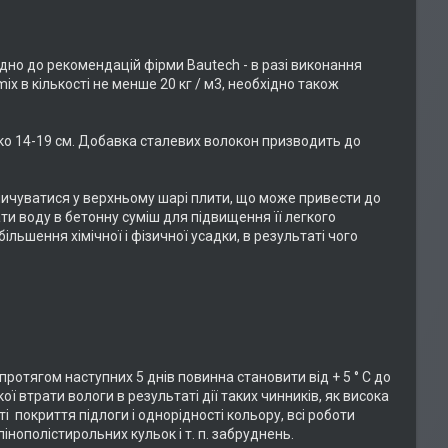
дно до рекомендацій фірми Bautech - в разі виконання
x в кількості не менше 20 кг / м3, необхідно також
ко 14-19 см. Добавка сталевих волокон призводить до
пичуватися у верхньому шарі плити, що може привести до
 воду в бетонну суміш для підвищення її легкого
льшення хімічної і фізичної усадки, в результаті чого
ротягом наступних 5 днів повинна становити від + 5 ° C до
ї втрати вологи в результаті дії таких чинників, як висока
ті покриття підлоги і однорідності кольору, всі роботи
інополістирольних кульок і т. п. забруднень.