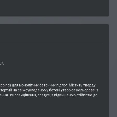
UK
opping) для монолітних бетонних підлог. Містить тверду
затертий на свіжоукладеному бетоні утворює кольорове, з
ання і пиловиділення, гладке, з підвищеною стійкістю до