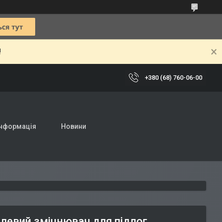
!
+380 (68) 760-06-00
інформація
Новини
левий зміцнювач для підлог