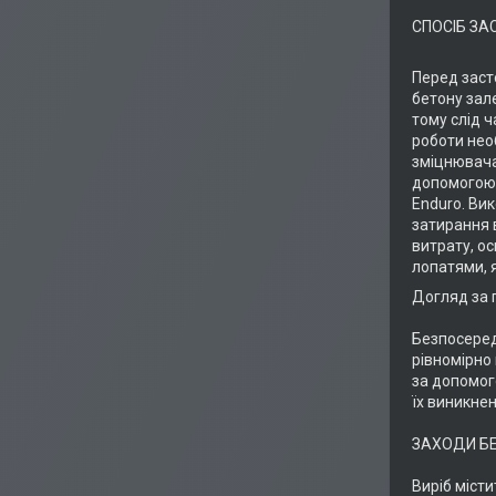
СПОСІБ З
Перед заст
бетону зале
тому слід 
роботи нео
зміцнювача
допомогою 
Enduro. Вик
затирання в
витрату, о
лопатями, 
Догляд за 
Безпосеред
рівномірно
за допомого
їх виникнен
ЗАХОДИ Б
Виріб міст