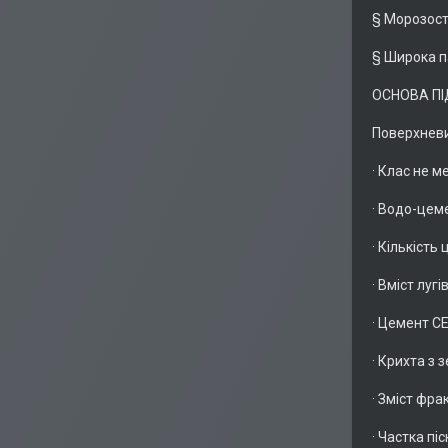
§ Морозост
§ Широка п
ОСНОВА П
Поверхневи
· Клас не м
· Водо-цем
· Кількість
· Вміст луг
· Цемент CEM
· Крихта з 
· Зміст фра
· Частка пі