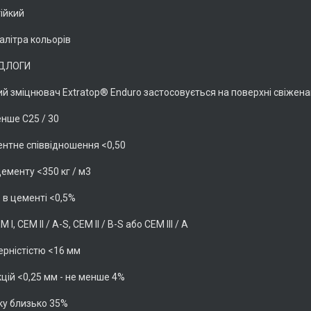
ійкий
алітра кольорів
ІДЛОГИ
й зміцнювач Extratop® Enduro застосовується на поверхні свіжен
енше C25 / 30
ентне співвідношення <0,50
 цементу <350 кг / м3
ів в цементі <0,5%
 I, CEM ll / A-S, CEM ll / B-S або CEM lll / A
зерністістю <16 мм
кцій <0,25 мм - не менше 4%
ску близько 35%