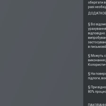
оберігати в
разі необхі
ДОДАТКОВ
§ Всі відом
урахування
відповідно 
випробуван
застосуванн
в письмовій
§ Можуть сп
виконання р
Колористич
§ На поверх
підлоги, во
§ При відно
80% процес
ПАКОВАНН