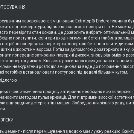
АСТОСУВАННЯ
осуванням поверхневого зміцнювача Extratop® Enduro повинна бут
жить від температури, відносної вологості повітря і т. п. Не можн
часто перевіряти стан основи. Це дозволить вибрати оптимальний
бхідно приступити, коли при вході ногами на бетон глибина залишен
 потрібно попередньо перетерти поверхню бетонної плити диском.
щітки з жорстким ворсом. Потім за допомогою дозаторного візку, рі
онати попереднє затирання поверхні диском, знову рівномірно розси
сієї поверхні диском. Кількість розсипаного зміцнювача становить 
скільки неакуратний розподіл зміцнювача веде до погіршення якості
які потрібно встановлювати поступово під дедалі більшим кутом.
підлогою
ньо після закінчення процесу затирання необхідно всю поверхню 
 наносити методом пульверизації. Для підтримки високої естетики 
ю відповідних детергентів і машин. Забруднення різного роду, виті
ня.
ЕЗПЕКИ
ить цемент - після перемішування з водою має лужну реакцію. Вжити