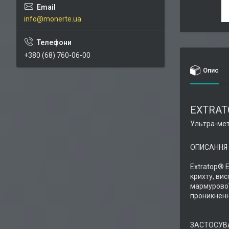
info@monerte.ua
+380 (68) 760-06-00
Опис
EXTRAT
Ультра-мет
ОПИСАННЯ
Extratop® E
крихту, вис
мармурової 
проникнення
ЗАСТОСУВ