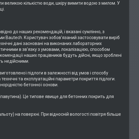
мити великою кількістю води, шкіру вимити водою з милом. У
ці.
овідно до наших рекомендацій, і вказані сумлінно, з
рми Bautech. Користувач зобов'язаний застосовувати виріб
ехнічні дані засновані на виконаних лабораторних
тичними в зв'язку з умовами, локалізацією, способом
комендації наших працівників будуть дійсні, якщо зроблені
ють недійсними.
виготовленої підлоги в залежності від умов і способу
а технічні та експлуатаційні параметри покриття підлоги.
днорідністю бетонної основи.
и (павутина). Це типове явище для бетонних покрить для
льоту) на поверхні. При відносній вологості повітря більше