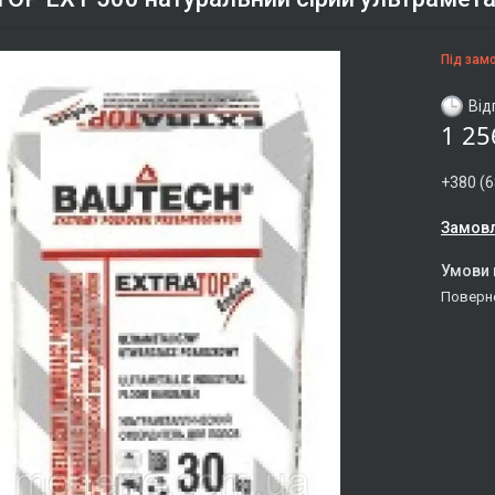
Під зам
Від
1 25
+380 (6
Замовл
поверн