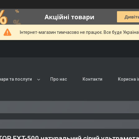
Інтернет-магазин тимчасово не працює. Все буде Україна
вари та послуги
Про нас
Контакти
Корисна 
OP EXT-500 натуральний сірий ультрамета