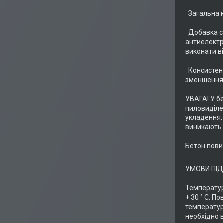
· Загальна 
· Добавка 
антиелектро
виконати в
· Консисте
зменшення 
УВАГА! У б
пиловиділе
укладення. 
виникають 
Бетон пови
УМОВИ ПІД
Температур
+ 30 ° C. П
температура
необхідно в