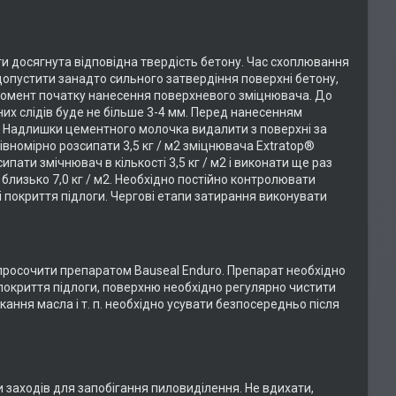
и досягнута відповідна твердість бетону. Час схоплювання
а допустити занадто сильного затвердіння поверхні бетону,
 момент початку нанесення поверхневого зміцнювача. До
их слідів буде не більше 3-4 мм. Перед нанесенням
 Надлишки цементного молочка видалити з поверхні за
вномірно розсипати 3,5 кг / м2 зміцнювача Extratop®
пати змічнювач в кількості 3,5 кг / м2 і виконати ще раз
близько 7,0 кг / м2. Необхідно постійно контролювати
 покриття підлоги. Чергові етапи затирання виконувати
просочити препаратом Bauseal Enduro. Препарат необхідно
покриття підлоги, поверхню необхідно регулярно чистити
кання масла і т. п. необхідно усувати безпосередньо після
 заходів для запобігання пиловиділення. Не вдихати,