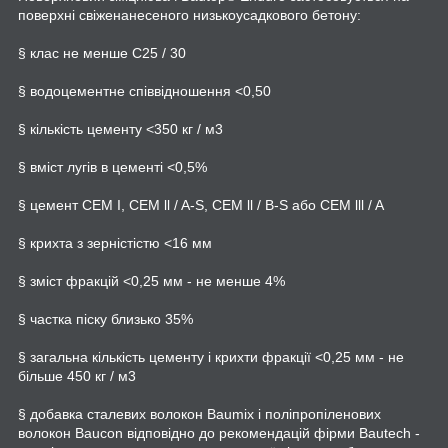
поверхні свіженанесеного низькоусадкового бетону:
§ клас не менше C25 / 30
§ водоцементне співвідношення <0,50
§ кількість цементу <350 кг / м3
§ вміст лугів в цементі <0,5%
§ цемент CEM I, CEM ll / A-S, CEM ll / B-S або CEM lll / A
§ крихта з зерністістю <16 мм
§ зміст фракцій <0,25 мм - не менше 4%
§ частка піску близько 35%
§ загальна кількість цементу і крихти фракції <0,25 мм - не
більше 450 кг / м3
§ добавка сталевих волокон Baumix і поліпропіленових
волокон Baucon відповідно до рекомендацій фірми Bautech -