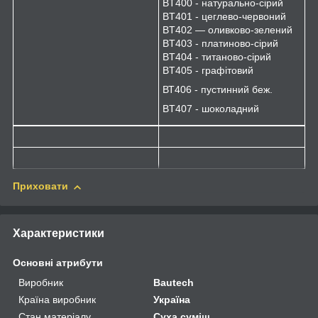
BT400 - натурально-сірий
BT401 - цеглево-червоний
BT402 — оливково-зелений
BT403 - платиново-сірий
BT404 - титаново-сірий
BT405 - графітовий
ВТ406 - пустинний беж.
BT407 - шоколадний
Приховати
Характеристики
Основні атрибути
Виробник
Bautech
Країна виробник
Україна
Стан матеріалу
Суха суміш