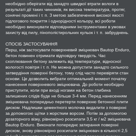
необхідно оберігати від занадто швидкої втрати вологи в
результаті дії таких чинників, як висока температура, протяг,
сонячні промені і т. п. З метою забезпечення високої якості
підлогового покриття і однорідності кольору, всі роботи
необхідно виконувати відповідними інструментами в умовах
захисту від пилу, пінополістирольних кульок і т. п. забруднень.
СПОСІБ ЗАСТОСУВАННЯ
Перш, ніж застосувати поверхневий зміцнювач Bautop Enduro,
бетон повинен отримати відповідну твердість. Час
схоплювання бетону залежить від температури, відносної
вологості повітря і т. п. Не можна допустити занадто сильного
затвердіння поверхні бетону, тому слід часто перевіряти стан
основи. Це дозволить вибрати оптимальний момент початку
нанесення поверхневого зміцнювача. До роботи необхідно
приступити, коли при вході ногами на бетон глибина
залишених слідів буде не більше 3-4 мм. Перед нанесенням
зміцнювача попередньо перетерти поверхню бетонної плити
диском. Надлишки цементного молочка видалити з поверхні
за допомогою щітки з жорстким ворсом. Потім за допомогою
дозаторного візку, рівномірно розсипати 3,5 кг / м2 зміцнювача
Bautop Enduro. Виконати попереднє затирання поверхні
диском, знову рівномірно розсипати зміцнювач в кількості 2,5