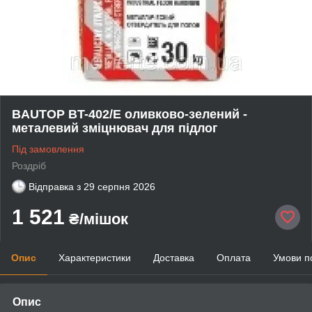
BAUTOP BT-402/Е оливково-зелений -
металевий зміцнювач для підлог
Під замовлення
Роздріб
Відправка з
29 серпня 2026
1 521
₴/мішок
Опис
Характеристики
Доставка
Оплата
Умови п
Опис