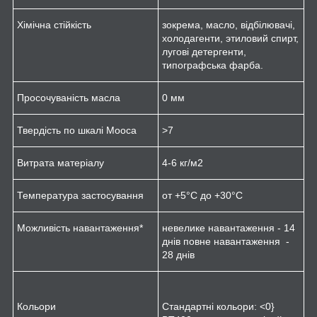
Хімічна стійкість
зокрема, масло, відбілювачі,
холодагенти, этиловий спирт,
лугові детергенти,
типографська фарба.
Просочуваність масла
0 мм
Твердість по шкалі Мооса
>7
Витрата матеріалу
4-6 кг/м
2
Температура застосування
от +5°C до +30°C
Можливість навантаження*
невелике навантаження - 14
днів повне навантаження -
28 днів
Кольори
Стандартні кольори: <0}