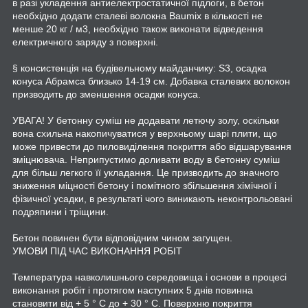
в разі укладення антиелектростатичної підлоги, в бетон
необхідно додати сталеві волокна Baumix в кількості не
менше 20 кг / м3, необхідно також виконати відведення
електричного заряду з поверхні.
§ консистенція на будівельному майданчику: S3, осадка
конуса Абрамса близько 14-19 см. Добавка сталевих волокон
призводить до зменшення осадки конуса.
УВАГА! У бетонну суміш не додавати летючу золу, оскільки
вона схильна накопичуватися у верхньому шарі плити, що
може привести до пиловиділення покриття або відшарування
зміцнювача. Неприпустимо доливати воду в бетонну суміш
для більш легкого її укладання. Це призводить до значного
зниження міцності бетону і помітного збільшення хімічної і
фізичної усадки, в результаті чого виникають неконтрольовані
подряпини і тріщини.
Бетон повинен бути відповідним чином загущен.
УМОВИ ПІД ЧАС ВИКОНАННЯ РОБІТ
Температура навколишнього середовища і основи в процесі
виконання робіт і протягом наступних 5 днів повинна
становити від + 5 ° C до + 30 ° C. Поверхню покриття