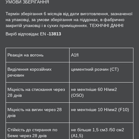
УМОВИ ЗБЕРІГАННЯ
Термін зберігання 6 місяців від дати виготовлення, зазначеної
на упаковці, за умови зберігання на піддонах, в фабрично
закритій упаковці і в сухих приміщеннях. ТЕХНІЧНІ ДАННІ
Виріб відповідає EN
-13813
Реакція на вогонь
A1
fl
Виділення корозійних
цементний розчин (CT)
речовин
Міцність на стискання через
не ментніше 60 Н/мм
2
28 днів
(OSO)
Міцність на вигин через 28
не ментніше 10 Н/мм
2
(F10)
днів
Стійкість до стирання по
не більше 1,5 см
3
/50 см
2
Беме через 28 днів
(A1,5)