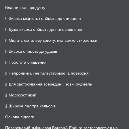
Властивості продукту
§ Висока міцність і стійкість до стирання
§ Дуже висока стійкість до пиловиділення
§ Містить металеву крихту, яка важко стирається
§ Висока стійкість до ударів
§ Простота очищення
§ Непроникна і непилеутворююча поверхня
§ Для застосування всередині і зовні будівель
§ Морозостійкий
§ Широка палітра кольорів
Основа підлоги
Поверхневий зміцнювач Bautop® Enduro застосовується на