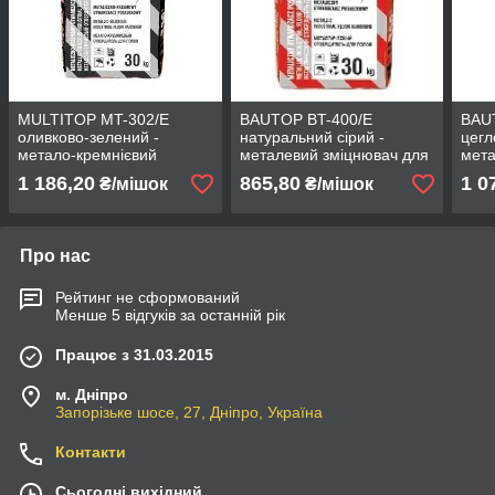
MULTITOP MT-302/Е
BAUTOP BT-400/Е
BAU
оливково-зелений -
натуральний сірий -
цегл
метало-кремнієвий
металевий зміцнювач для
мета
затверджувач для підлог
підлог
для 
1 186,20
865,80
1 0
₴/мішок
₴/мішок
Про нас
Рейтинг не сформований
Менше 5 відгуків за останній рік
Працює з 31.03.2015
м. Дніпро
Запорізьке шосе, 27, Дніпро, Україна
Контакти
Сьогодні вихідний