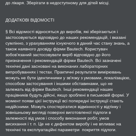
до лікаря. Зберігати в недоступному для дітей місці.
ДОДАТКОВІ ВІДОМОСТІ
§ Всі відомості відносяться до виробів, які зберігаються і
застосовуються відповідно до наших рекомендацій, і вказані
сумлінно, з урахуванням існуючого в даний час стану знань, а
також наявного досвіду фірми Bautech. Користувач
зобов'язаний застосовувати виріб відповідно до його
призначення і рекомендацій фірми Bautech. Всі зазначені
технічні дані засновані на виконаних лабораторних
випробуваннях і тестах. Практичні результати вимірювань
можуть не бути ідентичними у зв'язку з умовами, локалізацією,
способом застосування і іншими обставинами, що не
залежать від фірми Bautech. Інші рекомендації наших
працівників будуть дійсні, якщо зроблені в письмовій формі. У
момент появи цієї інструкції всі попередні інструкції стають
недійсними. Можуть спостерігатися відмінності у відтінку і
зовнішньому вигляді поверхні виготовленої підлоги в
залежності від умов і способу виконання робіт, умов
висихання і т. п. Це не є дефектом виробу і не впливає на
технічні та експлуатаційні параметри покриття підлоги.