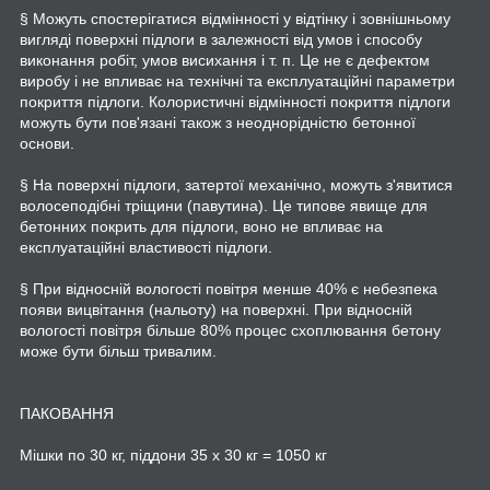
§ Можуть спостерігатися відмінності у відтінку і зовнішньому
вигляді поверхні підлоги в залежності від умов і способу
виконання робіт, умов висихання і т. п. Це не є дефектом
виробу і не впливає на технічні та експлуатаційні параметри
покриття підлоги. Колористичні відмінності покриття підлоги
можуть бути пов'язані також з неоднорідністю бетонної
основи.
§ На поверхні підлоги, затертої механічно, можуть з'явитися
волосеподібні тріщини (павутина). Це типове явище для
бетонних покрить для підлоги, воно не впливає на
експлуатаційні властивості підлоги.
§ При відносній вологості повітря менше 40% є небезпека
появи вицвітання (нальоту) на поверхні. При відносній
вологості повітря більше 80% процес схоплювання бетону
може бути більш тривалим.
ПАКОВАННЯ
Мішки по 30 кг, піддони 35 x 30 кг = 1050 кг