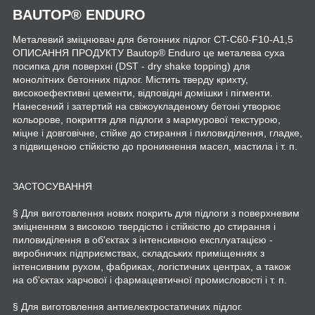
BAUTOP
®
ENDURO
Металевий зміцнювач для бетонних підлог CT-C60-F10-A1,5
ОПИСАННЯ ПРОДУКТУ Bautop® Enduro це металева суха
посипка для поверхні (DST - dry shake topping) для
монолітних бетонних підлог. Містить тверду крихту,
високоефективні цементи, відповідні домішки і пігменти.
Нанесений і затертий на свіжоукладеному бетоні утворює
кольорове, покриття для підлоги з мармурової текстурою,
міцне і довговічне, стійке до стирання і пиловиділення, гладке,
з підвищеною стійкістю до проникнення масел, мастила і т. п.
ЗАСТОСУВАННЯ
§ Для виготовлення нових покрить для підлоги з поверхневим
зміцненням з високою твердістю і стійкістю до стирання і
пиловиділення в об'єктах з інтенсивною експлуатацією -
виробничих підприємствах, складських приміщеннях з
інтенсивним рухом, фабриках, логістичних центрах, а також
на об'єктах харчової і фармацевтичної промисловості і т. п.
§ Для виготовлення антиелектростатичних підлог.