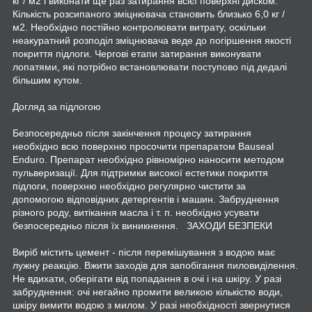
кг / м2 і виконати ще раз затирання всієї поверхні диском.
Кількість розсипаного зміцнювача становить близько 6,0 кг /
м2. Необхідно постійно контролювати витрату, оскільки
неакуратний розподіл зміцнювача веде до погіршення якості
покриття підлоги. Чергові етапи затирання виконувати
лопатями, які потрібно встановлювати поступово під дедалі
більшим кутом.
Догляд за підлогою
Безпосередньо після закінчення процесу затирання
необхідно всю поверхню просочити препаратом Bauseal
Enduro. Препарат необхідно рівномірно наносити методом
пульверизації. Для підтримки високої естетики покриття
підлоги, поверхню необхідно регулярно чистити за
допомогою відповідних детергентів і машин. Забруднення
різного роду, витікання масла і т. п. необхідно усувати
безпосередньо після їх виникнення. ЗАХОДИ БЕЗПЕКИ
Виріб містить цемент - після перемішування з водою має
лужну реакцію. Вжити заходів для запобігання пиловиділення.
Не вдихати, оберігати від попадання в очі і на шкіру. У разі
забруднення: очі негайно промити великою кількістю води,
шкіру вимити водою з милом. У разі необхідності звернутися