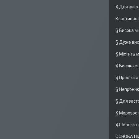
§ Для виго
Властивост
§ Висока мі
§ Дуже вис
§ Містить 
§ Висока ст
§ Простот
§ Непроник
§ Для засто
§ Морозост
§ Широка п
ОСНОВА П