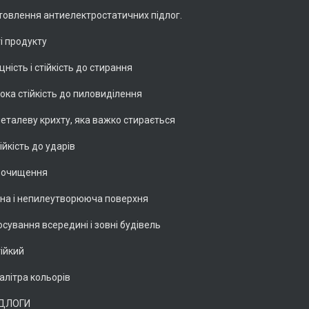
товлення антиелектростатичних підлог.
і продукту
цність і стійкість до стирання
ока стійкість до пиловиділення
металеву крихту, яка важко стирається
ійкість до ударів
а очищення
на і непилеутворююча поверхня
сування всередині і зовні будівель
ійкий
алітра кольорів
ІДЛОГИ