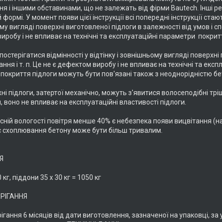
я і іншими обставинами, що не залежать від фірми Bautech. Інші ре
 формі. У момент появи цієї інструкції всі попередні інструкції ста
му вигляді поверхні виготовленої підлоги в залежності від умов і спо
робу і не впливає на технічні та експлуатаційні параметри покрит
остерігатися відмінності у відтінку і зовнішньому вигляді поверхні 
ння і т. п. Це не є дефектом виробу і не впливає на технічні та ек
 покриття підлоги можуть бути пов'язані також з неоднорідністю бе
хні підлоги, затертої механічно, можуть з'явитися волосеподібні т
, воно не впливає на експлуатаційні властивості підлоги.
сній вологості повітря менше 40% є небезпека появи вицвітання (на
 схоплювання бетону може бути більш тривалим.
Я
 кг, піддони 35 x 30 кг = 1050 кг
РІГАННЯ
ігання 6 місяців від дати виготовлення, зазначеної на упаковці, за