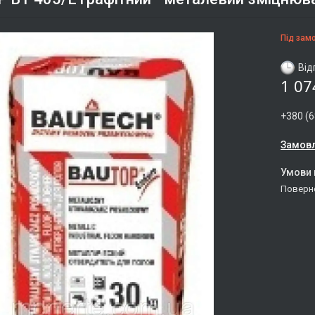
Під зам
Від
1 07
+380 (6
Замовл
поверн