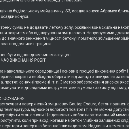
ідведення електричного заряду з поверхні.
нція на будівельному майданчику: S3, осадка конуса Абрамса близ
осадки конуса.
етонну суміш не додавати летючу золу, оскільки вона схильна нако
ння покриття або відшарування зміцнювача. Неприпустимо доливати
до значного зниження міцності бетону і помітного збільшення хіміч
овані подряпини і тріщини.
нен бути відповідним чином загущен.
 ЧАС ВИКОНАННЯ РОБІТ
а навколишнього середовища і основи в процесі виконання робіт і п
оверхню покриття необхідно оберігати від занадто швидкої втрати вол
, протяг, сонячні промені і т. п. З метою забезпечення високої якос
иконувати відповідними інструментами в умовах захисту від пилу, п
АСТОСУВАННЯ
застосувати поверхневий зміцнювач Bautop Enduro, бетон повинен 
д температури, відносної вологості повітря і т. п. Не можна допус
 перевіряти стан основи. Це дозволить вибрати оптимальний моме
приступити, коли при вході ногами на бетон глибина залишених слі
 перетерти поверхню бетонної плити диском. Надлишки цементного