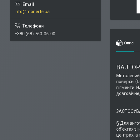
info@monerte.ua
+380 (68) 760-06-00
Опис
BAUTOP
Металевий 
поверхні (D
пігменти. Н
довговічне,
ЗАСТОСУВ
§ Для виго
об'єктах з
центрах, а 