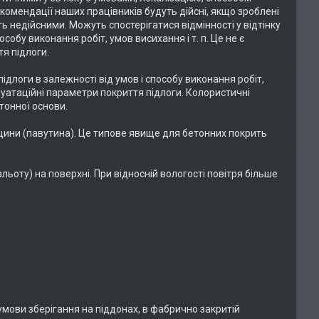
комендації наших працівників будуть дійсні, якщо зроблені
ють недійсними. Можуть спостерігатися відмінності у відтінку
собу виконання робіт, умов висихання і т. п. Це не є
тя підлоги.
підлоги в залежності від умов і способу виконання робіт,
сплуатаційні параметри покриття підлоги. Колористичні
тонної основи.
ріщини (павутина). Це типове явище для бетонних покрить
льоту) на поверхні. При відносній вологості повітря більше
 умови зберігання на піддонах, в фабрично закритій