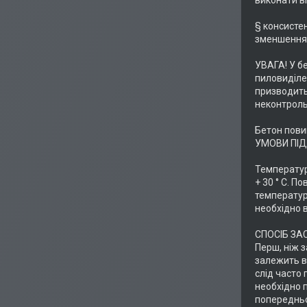
виконати в
§ консисте
зменшення 
УВАГА! У б
пиловиділе
призводить 
неконтроль
Бетон пови
УМОВИ ПІД
Температур
+ 30 ° C. П
температура
необхідно в
СПОСІБ З
Перш, ніж 
залежить ві
слід часто
необхідно 
попередньо