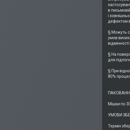
застосуванн
в письмовій
і зовнішньо
дефектом ви
§ Можуть сп
умов висиха
відмінності
§ На повер
для підлоги
§ При відно
80% процес
ПАКОВАНН
Мішки по 30
УМОВИ ЗБЕ
Термін збер