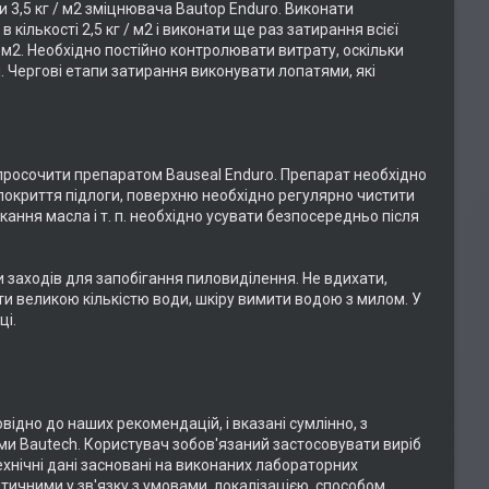
 3,5 кг / м2 зміцнювача Bautop Enduro. Виконати
ількості 2,5 кг / м2 і виконати ще раз затирання всієї
 м2. Необхідно постійно контролювати витрату, оскільки
. Чергові етапи затирання виконувати лопатями, які
просочити препаратом Bauseal Enduro. Препарат необхідно
покриття підлоги, поверхню необхідно регулярно чистити
кання масла і т. п. необхідно усувати безпосередньо після
 заходів для запобігання пиловиділення. Не вдихати,
мити великою кількістю води, шкіру вимити водою з милом. У
ці.
овідно до наших рекомендацій, і вказані сумлінно, з
рми Bautech. Користувач зобов'язаний застосовувати виріб
ехнічні дані засновані на виконаних лабораторних
тичними у зв'язку з умовами, локалізацією, способом