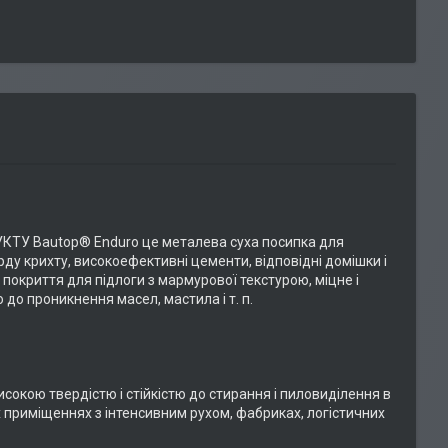
КТУ Bautop® Enduro це металева суха посипка для
ерду крихту, високоефективні цементи, відповідні домішки і
 покриття для підлоги з мармурової текстурою, міцне і
 до проникнення масел, мастила і т. п.
окою твердістю і стійкістю до стирання і пиловиділення в
х приміщеннях з інтенсивним рухом, фабриках, логістичних