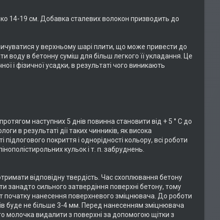
ько 14-19 см. Добавка сталевих волокон призводить до
пичуватися у верхньому шарі плити, що може привести до
 воду в бетонну суміш для більш легкого її укладання. Це
ної і фізичної усадки, в результаті чого виникають
ротягом наступних 5 днів повинна становити від + 5 ° C до
оги в результаті дії таких чинників, як висока
ті підлогового покриття і однорідності кольору, всі роботи
інополістирольних кульок і т. п. забруднень.
отримати відповідну твердість. Час схоплювання бетону
тити занадто сильного затвердіння поверхні бетону, тому
нт початку нанесення поверхневого зміцнювача. До роботи
дів буде не більше 3-4 мм. Перед нанесенням зміцнювача
 молочка видалити з поверхні за допомогою щітки з