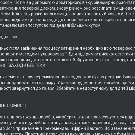
орсом. Потім за допомогою дозаторного візку, рівномірно розсипати
атирання поверхні диском, знову рівномірно розсипати зміцнювач в к
ском. Кількість розсипаного зміцнювача становить близько 6,0 кг /
й розподіл зміцнювача веде до погіршення якості покриття підлоги
становлювати поступово під дедалі більшим кутом.
підлогою
ньо після закінчення процесу затирання необхідно всю поверхню 
 наносити методом пульверизації. Для підтримки високої естетики 
ю відповідних детергентів і машин. Забруднення різного роду, виті
ення. ЗАХОДИ БЕЗПЕКИ
ить цемент - після перемішування з водою має лужну реакцію. Вжити
ід попадання в очі і на шкіру. У разі забруднення: очі негайно про
дності звернутися до лікаря. Зберігати в недоступному для дітей міс
І ВІДОМОСТІ
ості відносяться до виробів, які зберігаються і застосовуються відп
м існуючого в даний час стану знань, а також наявного досвіду фі
до його призначення і рекомендацій фірми Bautech. Всі зазначені т
нях і тестах. Практичні результати вимірювань можуть не бути іден