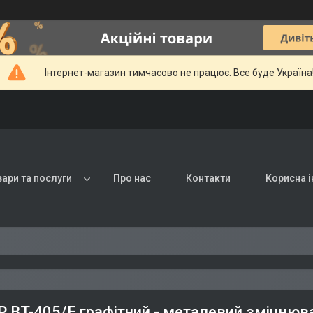
Інтернет-магазин тимчасово не працює. Все буде Україна
вари та послуги
Про нас
Контакти
Корисна 
 BT-405/Е графітний - металевий зміцнюва