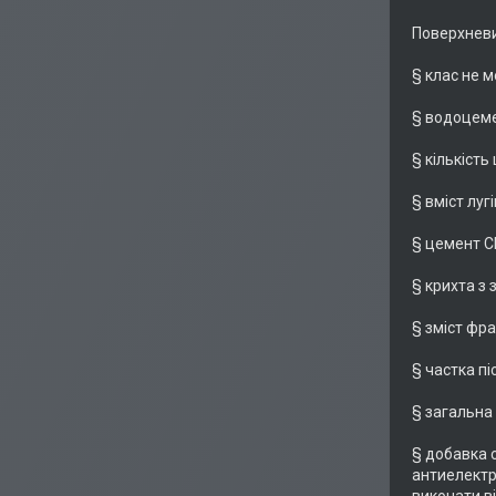
Поверхневи
§ клас не м
§ водоцеме
§ кількість
§ вміст луг
§ цемент CEM
§ крихта з 
§ зміст фра
§ частка пі
§ загальна 
§ добавка 
антиелектро