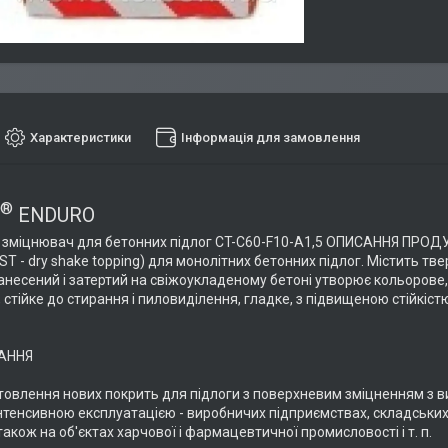
Характеристики
Інформація для замовлення
®
ENDURO
зміцнювач для бетонних підлог CT-C60-F10-A1,5 ОПИСАННЯ ПРОДУ
ST - dry shake topping) для монолітних бетонних підлог. Містить тв
анесений і затертий на свіжоукладеному бетоні утворює кольорове,
 стійке до стирання і пиловиділення, гладке, з підвищеною стійкістю
АННЯ
товлення нових покрить для підлоги з поверхневим зміцненням з вис
 інтенсивною експлуатацією - виробничих підприємствах, складськи
також на об'єктах харчової і фармацевтичної промисловості і т. п.