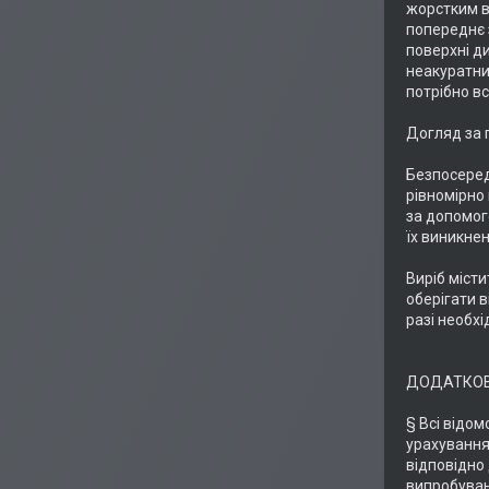
жорстким в
попереднє з
поверхні ди
неакуратни
потрібно в
Догляд за 
Безпосеред
рівномірно
за допомого
їх виникн
Виріб міст
оберігати в
разі необхі
ДОДАТКОВ
§ Всі відом
урахування
відповідно 
випробуван