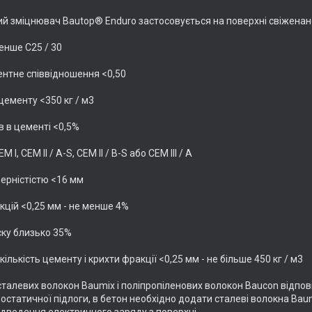
й зміцнювач Bautop® Enduro застосовується на поверхні свіженан
енше C25 / 30
нтне співвідношення <0,50
 цементу <350 кг / м3
ів в цементі <0,5%
 I, CEM ll / A-S, CEM ll / B-S або CEM lll / A
зерністістю <16 мм
кцій <0,25 мм - не менше 4%
ску близько 35%
кількість цементу і крихти фракції <0,25 мм - не більше 450 кг / м3
сталевих волокон Baumix і поліпропіленових волокон Baucon відпов
статичної підлоги, в бетон необхідно додати сталеві волокна Baumi