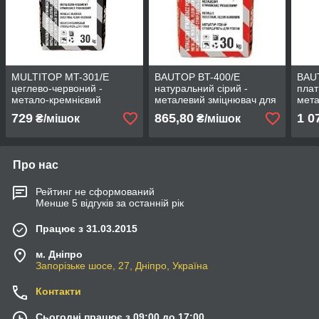
MULTITOP MT-301/Е
BAUTOP BT-400/Е
BAU
цеглево-червоний -
натуральний сірий -
плат
метало-кремнієвий
металевий зміцнювач для
мета
стверджувач для підлог
підлог
підл
729
865,80
1 0
₴/мішок
₴/мішок
Про нас
Рейтинг не сформований
Менше 5 відгуків за останній рік
Працює з 31.03.2015
м. Дніпро
Запорізьке шосе, 27, Дніпро, Україна
Контакти
Сьогодні працює з 09:00 до 17:00