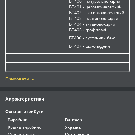
BT400 - натурально-сірий
BT401 - цеглево-червоний
BT402 — оливково-зелений
BT403 - платиново-сірий
BT404 - титаново-сірий
BT405 - графітовий
ВТ406 - пустинний беж.
BT407 - шоколадний
Приховати
Характеристики
Основні атрибути
Виробник
Bautech
Країна виробник
Україна
Стан матеріалу
Суха суміш