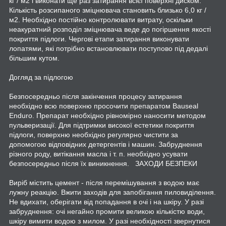
кг / м2 і виконати ще раз затирання всієї поверхні диском.
Кількість розсипаного зміцнювача становить близько 6,0 кг /
м2. Необхідно постійно контролювати витрату, оскільки
неакуратний розподіл зміцнювача веде до погіршення якості
покриття підлоги. Чергові етапи затирання виконувати
лопатями, які потрібно встановлювати поступово під дедалі
більшим кутом.
Догляд за підлогою
Безпосередньо після закінчення процесу затирання
необхідно всю поверхню просочити препаратом Bauseal
Enduro. Препарат необхідно рівномірно наносити методом
пульверизації. Для підтримки високої естетики покриття
підлоги, поверхню необхідно регулярно чистити за
допомогою відповідних детергентів і машин. Забруднення
різного роду, витікання масла і т. п. необхідно усувати
безпосередньо після їх виникнення. ЗАХОДИ БЕЗПЕКИ
Виріб містить цемент - після перемішування з водою має
лужну реакцію. Вжити заходів для запобігання пиловиділення.
Не вдихати, оберігати від попадання в очі і на шкіру. У разі
забруднення: очі негайно промити великою кількістю води,
шкіру вимити водою з милом. У разі необхідності звернутися