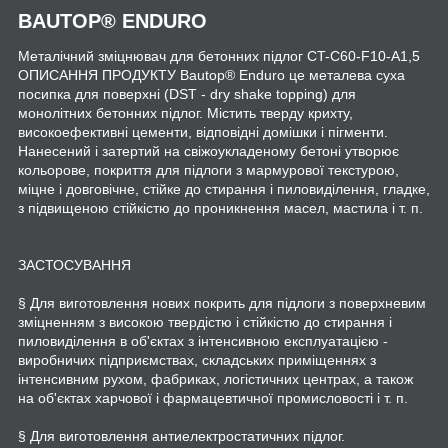
BAUTOP
®
ENDURO
Металічний зміцнювач для бетонних підлог CT-C60-F10-A1,5
ОПИСАННЯ ПРОДУКТУ Bautop® Enduro це металева суха
посипка для поверхні (DST - dry shake topping) для
монолітних бетонних підлог. Містить тверду крихту,
високоефективні цементи, відповідні домішки і пігменти.
Нанесений і затертий на свіжоукладеному бетоні утворює
кольорове, покриття для підлоги з мармурової текстурою,
міцне і довговічне, стійке до стирання і пиловиділення, гладке,
з підвищеною стійкістю до проникнення масел, мастила і т. п.
ЗАСТОСУВАННЯ
§ Для виготовлення нових покрить для підлоги з поверхневим
зміцненням з високою твердістю і стійкістю до стирання і
пиловиділення в об'єктах з інтенсивною експлуатацією -
виробничих підприємствах, складських приміщеннях з
інтенсивним рухом, фабриках, логістичних центрах, а також
на об'єктах харчової і фармацевтичної промисловості і т. п.
§ Для виготовлення антиелектростатичних підлог.