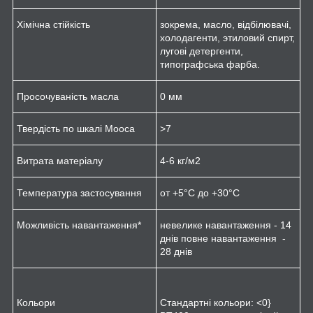
Хімічна стійкість
зокрема, масло, відбілювачі,
холодагенти, этиловий спирт,
лугові детергенти,
типографська фарба.
Просочуваність масла
0 мм
Твердість по шкалі Мооса
>7
Витрата матеріалу
4-6 кг/м
2
Температура застосування
от +5°C до +30°C
Можливість навантаження*
невелике навантаження - 14
днів повне навантаження -
28 днів
Кольори
Стандартні кольори: <0}