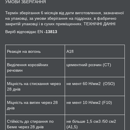
УМОВИ ЗБЕРІГАННЯ
Термін зберігання 6 місяців від дати виготовлення, зазначеної
на упаковці, за умови зберігання на піддонах, в фабрично
закритій упаковці і в сухих приміщеннях. ТЕХНІЧНІ ДАННІ
Виріб відповідає EN
-13813
Реакція на вогонь
A1
fl
Виділення корозійних
цементний розчин (CT)
речовин
Міцність на стискання через
не мент 60 Н/мм
2
(OSO)
28 днів
Міцність на вигин через 28
не мент 10 Н/мм
2
(F10)
днів
Стійкість до стирання по
не більше 1,5 см
3
/50 см
2
Беме через 28 днів
(A1,5)