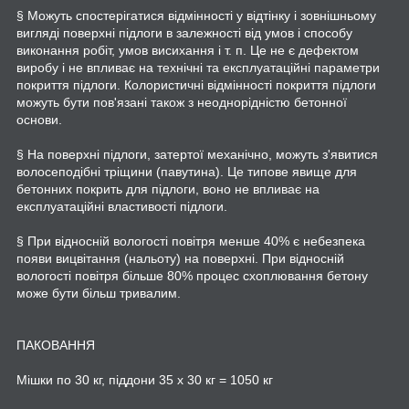
§ Можуть спостерігатися відмінності у відтінку і зовнішньому
вигляді поверхні підлоги в залежності від умов і способу
виконання робіт, умов висихання і т. п. Це не є дефектом
виробу і не впливає на технічні та експлуатаційні параметри
покриття підлоги. Колористичні відмінності покриття підлоги
можуть бути пов'язані також з неоднорідністю бетонної
основи.
§ На поверхні підлоги, затертої механічно, можуть з'явитися
волосеподібні тріщини (павутина). Це типове явище для
бетонних покрить для підлоги, воно не впливає на
експлуатаційні властивості підлоги.
§ При відносній вологості повітря менше 40% є небезпека
появи вицвітання (нальоту) на поверхні. При відносній
вологості повітря більше 80% процес схоплювання бетону
може бути більш тривалим.
ПАКОВАННЯ
Мішки по 30 кг, піддони 35 x 30 кг = 1050 кг