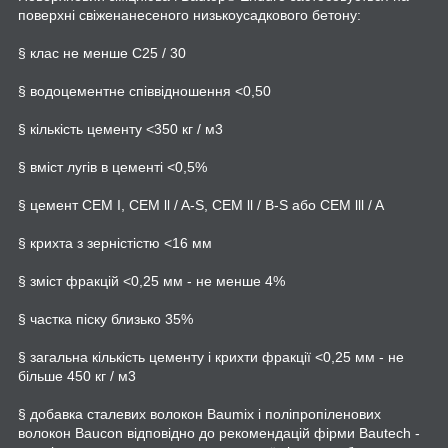
поверхні свіженанесеного низькоусадкового бетону:
§ клас не менше C25 / 30
§ водоцементне співвідношення <0,50
§ кількість цементу <350 кг / м3
§ вміст лугів в цементі <0,5%
§ цемент CEM I, CEM ll / A-S, CEM ll / B-S або CEM lll / A
§ крихта з зерністістю <16 мм
§ зміст фракцій <0,25 мм - не менше 4%
§ частка піску близько 35%
§ загальна кількість цементу і крихти фракції <0,25 мм - не
більше 450 кг / м3
§ добавка сталевих волокон Baumix і поліпропіленових
волокон Baucon відповідно до рекомендацій фірми Bautech -