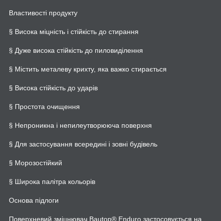
Властивості продукту
§ Висока міцність і стійкість до стирання
§ Дуже висока стійкість до пиловиділення
§ Містить металеву крихту, яка важко стирається
§ Висока стійкість до ударів
§ Простота очищення
§ Непроникна і непилеутворююча поверхня
§ Для застосування всередині і зовні будівель
§ Морозостійкий
§ Широка палітра кольорів
Основа підлоги
Поверхневий зміцнювач Bautop® Enduro застосовується на