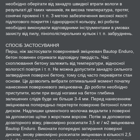
необхідно оберігати від занадто швидкої втрати вологи в
результаті дії таких чинників, як висока температура, протяг,
сонячні промені і т. п. З метою забезпечення високої якості
підлогового покриття і однорідності кольору, всі роботи
необхідно виконувати відповідними інструментами в умовах
захисту від пилу, пінополістирольних кульок і т. п. забруднень.
СПОСІБ ЗАСТОСУВАННЯ
Перш, ніж застосувати поверхневий зміцнювач Bautop Enduro,
бетон повинен отримати відповідну твердість. Час
схоплювання бетону залежить від температури, відносної
вологості повітря і т. п. Не можна допустити занадто сильного
затвердіння поверхні бетону, тому слід часто перевіряти стан
основи. Це дозволить вибрати оптимальний момент початку
нанесення поверхневого зміцнювача. До роботи необхідно
приступити, коли при вході ногами на бетон глибина
залишених слідів буде не більше 3-4 мм. Перед нанесенням
зміцнювача попередньо перетерти поверхню бетонної плити
диском. Надлишки цементного молочка видалити з поверхні
за допомогою щітки з жорстким ворсом. Потім за допомогою
дозаторного візку, рівномірно розсипати 3,5 кг / м2 зміцнювача
Bautop Enduro. Виконати попереднє затирання поверхні
диском, знову рівномірно розсипати зміцнювач в кількості 2,5