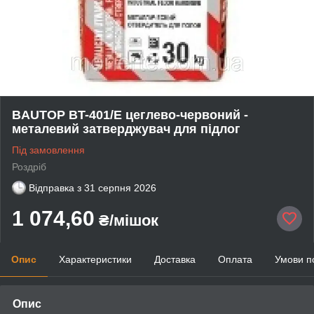
BAUTOP BT-401/Е цеглево-червоний -
металевий затверджувач для підлог
Під замовлення
Роздріб
Відправка з
31 серпня 2026
1 074,60
₴/мішок
Опис
Характеристики
Доставка
Оплата
Умови п
Опис