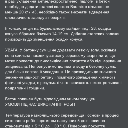
в разі укладення антиелектростатичної підлоги, в бетон
необхідно додати сталеві волокна Baumix в кількості не
менше 20 кг / м3, необхідно також виконати відведення
електричного заряду з поверхні.
§ консистенція на будівельному майданчику: S3, осадка
конуса Абрамса близько 14-19 см. Добавка сталевих волокон
призводить до зменшення осадки конуса.
УВАГА! У бетонну суміш не додавати летючу золу, оскільки
вона схильна накопичуватися у верхньому шарі плити, що
може привести до пиловиділення покриття або відшарування
зміцнювача. Неприпустимо доливати воду в бетонну суміш
для більш легкого її укладання. Це призводить до значного
зниження міцності бетону і помітного збільшення хімічної і
фізичної усадки, в результаті чого виникають неконтрольовані
подряпини і тріщини.
Бетон повинен бути відповідним чином загущен.
УМОВИ ПІД ЧАС ВИКОНАННЯ РОБІТ
Температура навколишнього середовища і основи в процесі
виконання робіт і протягом наступних 5 днів повинна
становити від + 5 ° C до + 30 ° C. Поверхню покриття