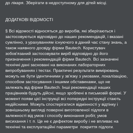
до лікаря. Зберігати в недоступному для дітей місці.
ДОДАТКОВІ ВІДОМОСТІ
§ Всі відомості відносяться до виробів, які зберігаються і
застосовуються відповідно до наших рекомендацій, і вказані
сумлінно, з урахуванням існуючого в даний час стану знань, а
також наявного досвіду фірми Bautech. Користувач
зобов'язаний застосовувати виріб відповідно до його
призначення і рекомендацій фірми Bautech. Всі зазначені
технічні дані засновані на виконаних лабораторних
випробуваннях і тестах. Практичні результати вимірювань
можуть не бути ідентичними у зв'язку з умовами, локалізацією,
способом застосування і іншими обставинами, що не
залежать від фірми Bautech. Інші рекомендації наших
працівників будуть дійсні, якщо зроблені в письмовій формі. У
момент появи цієї інструкції всі попередні інструкції стають
недійсними. Можуть спостерігатися відмінності у відтінку і
зовнішньому вигляді поверхні виготовленої підлоги в
залежності від умов і способу виконання робіт, умов
висихання і т. п. Це не є дефектом виробу і не впливає на
технічні та експлуатаційні параметри покриття підлоги.