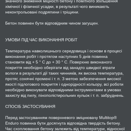
значного зниження міцності бетону і помітного збільшення
хімічної і фізичної усадки, в результаті чого виникають
неконтрольовані подряпини і тріщини.
Бетон повинен бути відповідним чином загущен.
УМОВИ ПІД ЧАС ВИКОНАННЯ РОБІТ
Температура навколишнього середовища і основи в процесі
виконання робіт і протягом наступних 5 днів повинна
становити від + 5 ° C до + 30 ° C. Поверхню виконаного
покриття необхідно оберігати від занадто швидкої втрати
вологи в результаті дії таких чинників, як висока температура,
протяг, сонячні промені і т. п. З метою забезпечення високої
якості підлогового покриття і однорідності кольору, всі роботи
необхідно виконувати відповідними інструментами в умовах
захисту від пилу, пінополістирольних кульок і т. п. забруднень.
СПОСІБ ЗАСТОСУВАННЯ
Перед застосуванням поверхневого зміцнювачу Multitop®
Enduro повинна бути досягнута відповідна твердість бетону.
Час схоплювання бетону залежить від температури, відносної