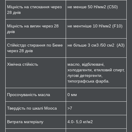
Міцність на стискання через
не менше 50 Н/мм
2
(C50)
28 днів
Міцність на вигин через 28
не ментніше 10 Н/мм
2
(F10)
днів
Стійкістдо стирання по Беме
не більше 3 см
3
/50 см
2
(A3)
через 28 днів
Хімічна стійкість
масло, відбілювачі,
холодагенти, етиловий спирт,
лугові детергенти,
типографська фарба.
Просочуваність масла
0 мм
Твердість по шкалі Мооса
>7
Витрата матеріалу
4.0- 5,0 кг/м
2