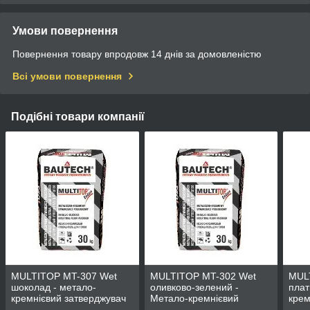
Умови повернення
Повернення товару впродовж 14 днів за домовленістю
Всі умови повернення
Подібні товари компанії
MULTITOP MT-307 Wet
MULTITOP MT-302 Wet
MUL
шоколад - метало-
оливково-зелений -
плат
кремнієвий затверджувач
Метало-кремнієвий
крем
для підлоги
затверджувач Multitop
для 