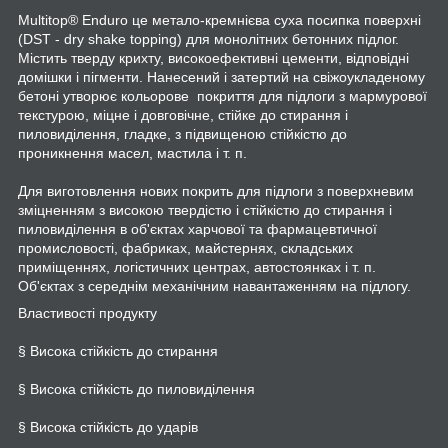
Multitop® Enduro це метало-кремнієва суха посипка поверхні
(DST - dry shake topping) для монолітних бетонних підлог.
Містить тверду крихту, високоефективні цементи, відповідні
домішки і пігменти. Нанесений і затертий на свіжоукладеному
бетоні утворює кольорове покриття для підлоги з мармурової
текстурою, міцне і довговічне, стійке до стирання і
пиловиділення, гладке, з підвищеною стійкістю до
проникнення масел, мастила і т. п.
Для виготовлення нових покрить для підлоги з поверхневим
зміцненням з високою твердістю і стійкістю до стирання і
пиловиділення в об'єктах харчової та фармацевтичної
промисловості, фабриках, майстернях, складських
приміщеннях, логістичних центрах, автостоянках і т. п.
Об'єктах з середнім механічним навантаженням на підлогу.
Властивості продукту
§ Висока стійкість до стирання
§ Висока стійкість до пиловиділення
§ Висока стійкість до ударів