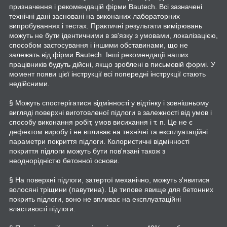
призначення і рекомендацій фірми Bautech. Всі зазначені
технічні дані засновані на виконаних лабораторних
випробуваннях і тестах. Практичні результати вимірювань
можуть не бути ідентичними в зв'язку з умовами, локалізацією,
способом застосування і іншими обставинами, що не
залежать від фірми Bautech. Інші рекомендації наших
працівників будуть дійсні, якщо зроблені в письмовій формі. У
момент появи цієї інструкції всі попередні інструкції стають
недійсними.
§ Можуть спостерігатися відмінності у відтінку і зовнішньому
вигляді поверхні виготовленої підлоги в залежності від умов і
способу виконання робіт, умов висихання і т. п. Це не є
дефектом виробу і не впливає на технічні та експлуатаційні
параметри покриття підлоги. Колористичні відмінності
покриття підлоги можуть бути пов'язані також з
неоднорідністю бетонної основи.
§ На поверхні підлоги, затертої механічно, можуть з'явитися
волосяні тріщини (павутина). Це типове явище для бетонних
покрить підлоги, воно не впливає на експлуатаційні
властивості підлоги.