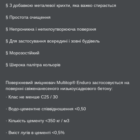
§ З добавкою металевої крихти, яка важко стирається
§ Простота очищення
§ Непроникна і непилоутворююча поверхня
§ Для застосування всередині і зовні будівель
§ Морозостійкий
§ Широка палітра кольорів
Поверхневий зміцнювач Multitop® Enduro застосовується на
поверхні свіженанесеного низькоусадкового бетону:
· Клас не менше C25 / 30
· Водо-цементне співвідношення <0,50
· Кількість цементу <350 кг / м3
· Вміст лугів в цементі <0,5%