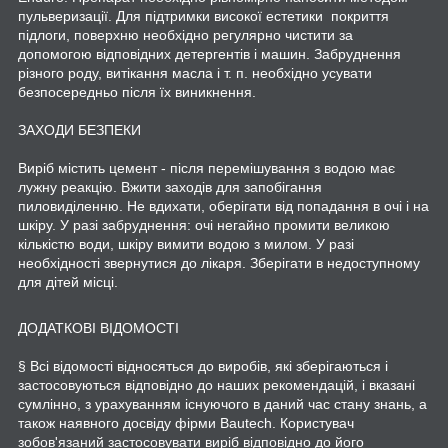
пульверизації. Для підтримки високої естетики покриття
підлоги, поверхню необхідно регулярно чистити за
допомогою відповідних детергентів і машин. Забруднення
різного роду, витікання масла і т. п. необхідно усувати
безпосередньо після їх виникнення.
ЗАХОДИ БЕЗПЕКИ
Виріб містить цемент - після перемішування з водою має
лужну реакцію. Вжити заходів для запобігання
пиловиділенню. Не вдихати, оберігати від попадання в очі і на
шкіру. У разі забруднення: очі негайно промити великою
кількістю води, шкіру вимити водою з милом. У разі
необхідності звернутися до лікаря. Зберігати в недоступному
для дітей місці.
ДОДАТКОВІ ВІДОМОСТІ
§ Всі відомості відносяться до виробів, які зберігаються і
застосовуються відповідно до наших рекомендацій, і вказані
сумлінно, з урахуванням існуючого в даний час стану знань, а
також наявного досвіду фірми Bautech. Користувач
зобов'язаний застосовувати виріб відповідно до його