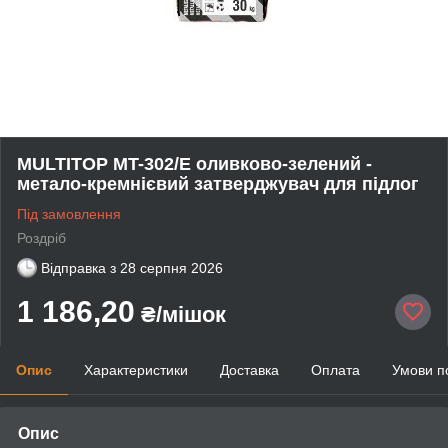
MULTITOP MT-302/Е оливково-зелений -
метало-кремнієвий затверджувач для підлог
Під замовлення
Роздріб
Відправка з
28 серпня 2026
1 186,20
₴/мішок
Опис
Характеристики
Доставка
Оплата
Умови п
Опис