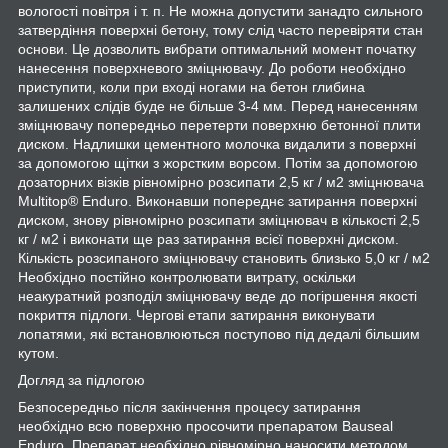
вологості повітря і т. п. Не можна допустити занадто сильного
затвердіння поверхні бетону, тому слід часто перевіряти стан
основи. Це дозволить вибрати оптимальний момент початку
нанесення поверхневого зміцнювачу. До роботи необхідно
приступити, коли при вході ногами на бетон глибина
залишених слідів буде не більше 3-4 мм. Перед нанесенням
зміцнювачу попередньо перетерти поверхню бетонної плити
диском. Надлишки цементного молочка видалити з поверхні
за допомогою щітки з жорстким ворсом. Потім за допомогою
дозаторних візків рівномірно розсипати 2,5 кг / м2 зміцнювача
Multitop® Enduro. Виконавши попереднє затирання поверхні
диском, знову рівномірно розсипати зміцнювач в кількості 2,5
кг / м2 і виконати ще раз затирання всієї поверхні диском.
Кількість розсипаного зміцнювачу становить близько 5,0 кг / м2
Необхідно постійно контролювати витрату, оскільки
неакуратний розподіл зміцнювачу веде до погіршення якості
покриття підлоги. Чергові етапи затирання виконувати
лопатями, які встановлюються поступово під дедалі більшим
кутом.
Догляд за підлогою
Безпосередньо після закінчення процесу затирання
необхідно всю поверхню просочити препаратом Bauseal
Enduro. Препарат необхідно рівномірно наносити методом