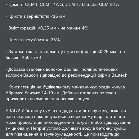
· Цемент CEM I, CEM ll / A-S, CEM ll / B-S або CEM lll / A
· Крихта з зерністістю <16 мм
· Зміст фракцій <0,25 мм - не менше 4%
· Частка піску близько 35%
· Загальна кількість цементу і крихти фракції <0,25 мм - не
більше. 450 кг/м3
· Добавка сталевих волокон Baumix і поліпропіленових
волокон Baucon відповідно до рекомендацій фірми Bautech
· Консистенція на будівельному майданчику: осаду конуса
Абрамса близько 14-19 см. Добавка сталевих волокон
призводить до зменшення осадки конуса.
УВАГА! У бетонну суміш не додавати летючу золу, оскільки
вона схильна накопичуватися в верхньому шарі плити, що
може привести до пиловиділення покриття або відшарування
зміцнювачу. Неприпустимо доливати воду в бетонну суміш
для підвищення її зручноукладеності. Це призводить до