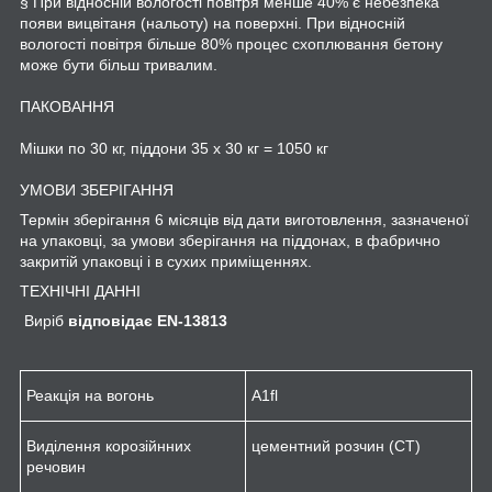
§ При відносній вологості повітря менше 40% є небезпека
появи вицвітаня (нальоту) на поверхні. При відносній
вологості повітря більше 80% процес схоплювання бетону
може бути більш тривалим.
ПАКОВАННЯ
Мішки по 30 кг, піддони 35 x 30 кг = 1050 кг
УМОВИ ЗБЕРІГАННЯ
Термін зберігання 6 місяців від дати виготовлення, зазначеної
на упаковці, за умови зберігання на піддонах, в фабрично
закритій упаковці і в сухих приміщеннях.
ТЕХНІЧНІ ДАННІ
Виріб
відповідає
EN-13813
Реакція на вогонь
A1
fl
Виділення корозійнних
цементний розчин (CT)
речовин