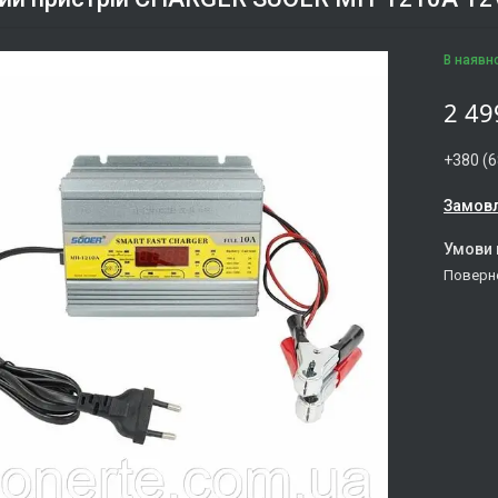
В наявн
2 49
+380 (6
Замовл
поверн