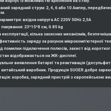
й корпус із можливістю кріплення на стіну.
аний зарядний струм: 2, 4, 6 або 10 Ампер, передбач
єм.
 параметри: вхідна напруга AC 220V 50Hz 2,5A
 пакування: 23*15*8 см, 0.85 kg
 експлуатації, кілька захисних механізмів, безпечніша
фективність заряду за рахунок мікрокомп'ютерної тех
ід помилки підключення полюсів, захист від короткого
стан відображається на ЖК-дисплеї.
уальне виявлення батареї та реактивація (десульфата
 китайський виробник. Продукція SUOER добре зареко
ація: коробка, зарядний пристрій з європейською вил