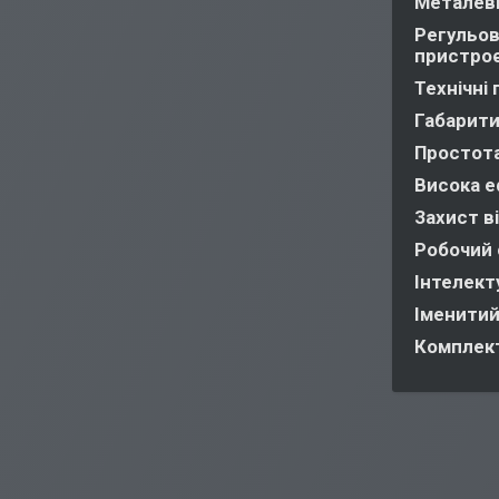
Металеви
Регульов
пристро
Технічні
Габарити
Простота
Висока е
Захист в
Робочий 
Інтелект
Іменитий
Комплект