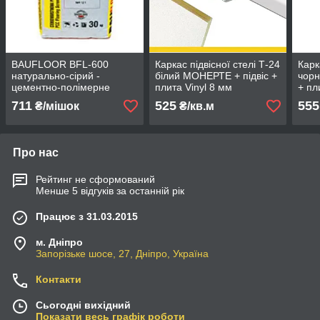
BAUFLOOR BFL-600
Каркас підвісної стелі Т-24
Карк
натурально-сірий -
білий МОНЕРТЕ + підвіс +
чорн
цементно-полімерне
плита Vinyl 8 мм
+ пл
тонкошарове ремонтне
711
525
555
₴/мішок
₴/кв.м
покриття (8-15мм)
Про нас
Рейтинг не сформований
Менше 5 відгуків за останній рік
Працює з 31.03.2015
м. Дніпро
Запорізьке шосе, 27, Дніпро, Україна
Контакти
Сьогодні вихідний
Показати весь графік роботи