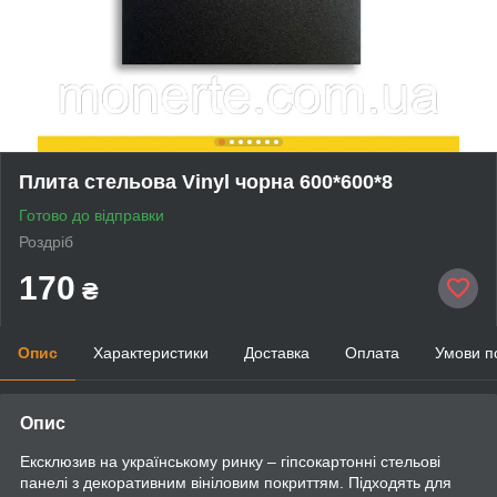
Плита стельова Vinyl чорна 600*600*8
Готово до відправки
Роздріб
170
₴
Опис
Характеристики
Доставка
Оплата
Умови п
Опис
Ексклюзив на українському ринку – гіпсокартонні стельові
панелі з декоративним вініловим покриттям. Підходять для