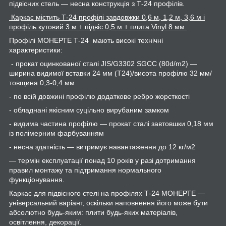
підвісних стель — несна конструкція з Т-24 профілів.
Каркас містить Т-24 профілі завдовжки 0,6 м, 1,2 м, 3,6 м і
профіль кутовий 3 м + підвіс 0,5 м + плита Vinyl 8 мм.
Профілі МОНЕРТЕ Т-24 мають високі технічні
характеристики:
- прокат оцинкованої сталі JIS/G3302 SGCC (80d/m2) —
ширина видимої вставки 24 мм (Т24)/висота профілю 32 мм/
товщина 0,3-0,4 мм
- по всій довжині профілю додаткове ребро жорсткості
- обладнані якісним суцільно вирубаним замком
- видима частина профілю — прокат сталі завтовшки 0,18 мм
із полімерним фарбуванням
- несна здатність — витримує навантаження до 12 кг/м2
— термін експлуатації понад 10 років у разі дотримання
правил монтажу та підтримання нормального
функціонування.
Каркас для підвісного стелі на профілях Т-24 МОНЕРТЕ —
універсальний варіант, оскільки наповнення його може бути
абсолютно будь-яким: плити будь-яких матеріалів,
освітлення, декорації.