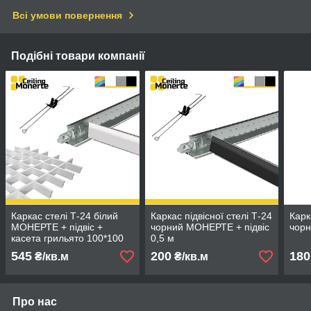
Всі умови повернення
Подібні товари компанії
Каркас стелі Т-24 білий
Каркас підвісної стелі Т-24
Карк
МОНЕРТЕ + підвіс +
чорний МОНЕРТЕ + підвіс
чор
касета грильято 100*100
0,5 м
біла
545
200
180
₴/кв.м
₴/кв.м
Про нас