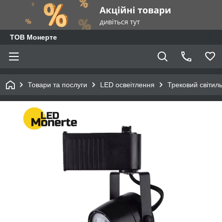
ТОВ Монерте
Товари та послуги
LED освеітлення
Трековий світил