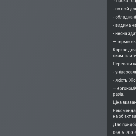
- прокат о
- по всій 
- обладнан
- видима ч
- несна зд
— термін е
Каркас для
яким: плити
Переваги к
- універсал
- якість. Ж
— ергономі
разів.
Ціна вказа
Рекомендац
на об'єкт з
Для придба
068-5-700-6