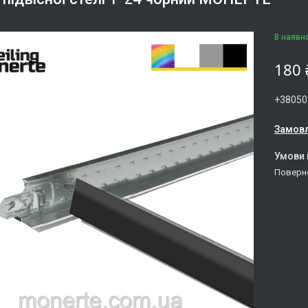
В наявн
180 
+38050
Замовл
поверн