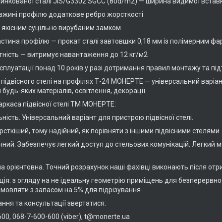
цинкованої сталі JIS/G3302 SGCC (80d/m2) — ширина видимої встав
довжині профілю додаткове ребро жорсткості
і якісним суцільно вирубаним замком
астина профілю — прокат сталі завтовшки 0,18 мм із полімерним ф
атність — витримує навантаження до 12 кг/м2
ксплуатації понад 10 років у разі дотримання правил монтажу та п
 підвісного стелі на профілях Т-24 МОНЕРТЕ — універсальний варіа
 будь-яких матеріалів, освітлення, декорації.
аркаса підвісної стелі ТМ МОНЕРТЕ:
ьність. Універсальний варіант для пристрою підвісної стелі.
орсткіший, тому надійний, як порівняти з іншими підвісними стелями
чний. Забезпечує легкий доступ до стельових комунікацій. Легкий 
на орієнтовна. Точний розрахунок наші фахівці виконають після от
ія: з огляду на не ідеальну геометрію приміщень для безперервно
амовляти з запасом на 5% для підрізування.
ння та консультації звертатися:
00, 068-7-600-600 (viber), t@monerte.ua