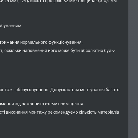
ки 24 мм (Т24)/висота профілю 32 мм/товщина 0,3-0,4 мм
арбуванням
ідтримання нормального функціонування.
нт, оскільки наповнення його може бути абсолютно будь-
.
монтаж і обслуговування. Допускається монтування багато
римання від замовника схеми приміщення.
сті виконання монтажу рекомендуємо кількість матеріалів