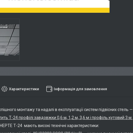
Характеристики
Інформація для замовлення
пішного монтажу та надалі в експлуатації систем підвісних стель 
ить Т-24 профілі завдовжки 0,6 м, 1,2 м, 3,6 м і профіль кутовий 3 м.
НЕРТЕ Т-24 мають високі технічні характеристики: