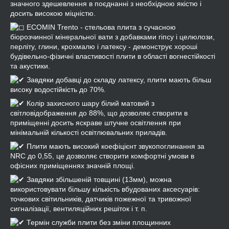
значного здешевлення в поєднанні з необхідною якістю і
досить високою міцністю.
ECOMIN Trento - стельова плита з сучасною
біорозчинної мінеральної вати з добавками гіпсу і целюлози,
перліту, глини, крохмалю і латексу - демонструє хороші
будівельно-фізичні властивості плити в області вогнестійкості
та акустики.
Завдяки добавці до складу латексу, плити мають більш
високу водостійкість до 70%.
Колір захисного шару білий матовий з
світловідображення до 88%, що дозволяє створити в
приміщенні досить яскраве штучне освітлення при
мінімальній кількості освітлювальних приладів.
Плити мають високий коефіцієнт звукопоглинання за
NRC до 0,55, це дозволяє створити комфортні умови в
офісних приміщеннях значній площі.
Завдяки збільшеній товщині (13мм), можна
використовувати більшу кількість вбудованих аксесуарів:
точкових світильників, датчиків пожежної та тривожної
сигналізації, вентиляційних решіток і т. п.
Термін служби плити без зміни площинних