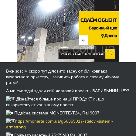
Вже зовсім скоро тут діловито заснуют білі ковпаки
кухарського оркестру, і закипить робота в своєму чіткому
ритмі!
А ми сьогодні здали свій черговий проект - ВАРИЛЬНИЙ ЦЕХ!
Дізнайтеся більше про наші ПРОДУКТИ, що
використовуються в цьому проекті:
Підвісна система MONERTE-Т24, Ral 9007
https://monerte.com.ua/g66355017-stelovi-sistemi-
armstrong
Грільято касетний 75*75*40 Ral 9007