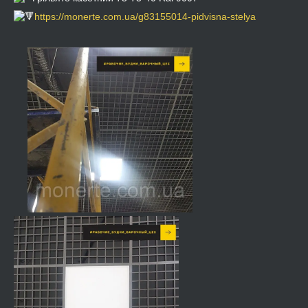
https://monerte.com.ua/g83155014-pidvisna-stelya
⠀
⠀⠀