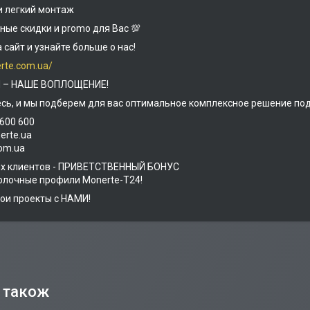
и легкий монтаж
ятные скидки и promo для Вас 💯
а сайт и узнайте больше о нас!
erte.com.ua/
 – НАШЕ ВОПЛОЩЕНИЕ!
сь, и мы подберем для вас оптимальное комплексное решение по
 600 600
erte.ua
com.ua
ых клиентов - ПРИВЕТСТВЕННЫЙ БОНУС
олочные профили Monerte-Т24!
ои проекты с НАМИ!