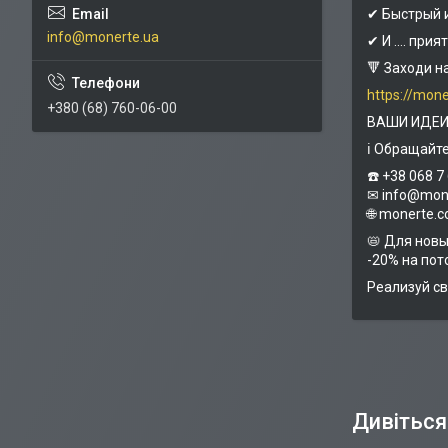
✔ Быстрый 
info@monerte.ua
✔ И .... при
🔻 Заходи н
https://mon
+380 (68) 760-06-00
ВАШИ ИДЕИ
ℹ Обращайте
☎️ +38 068 7
✉ info@mon
🌐 monerte.
📛 Для нов
-20% на пот
Реализуй св