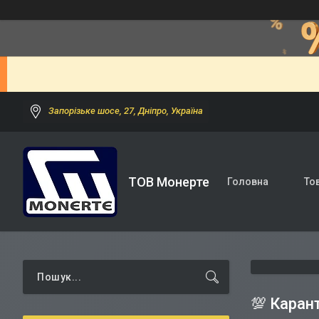
Запорізьке шосе, 27, Дніпро, Україна
ТОВ Монерте
Головна
То
💯 Каран