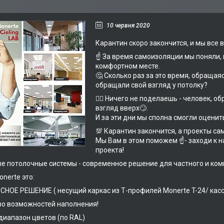
10 червня 2020
Карантин скоро закончится, и мы все
☝️ За время самоизоляции мы поняли,
комфортном месте.
🤔 Сколько раз за это время, обраща
обращали свой взгляд у потолку?
🤷‍♂️ Ничего не поделаешь - человек, 
взгляд вверх🙄.
И за эти дни мы сполна смогли оценит
💯 Карантин закончится, а проекты са
Мы Вам в этом поможем ☝️- заходи к н
проекта!
е потолочные системы - современное решение для частного и ком
onerte это:
НОЕ РЕШЕНИЕ ( несущий каркас из Т-профилей Monerte T-24/ кас
о возможностей наполнения!
диапазон цветов (по RAL)