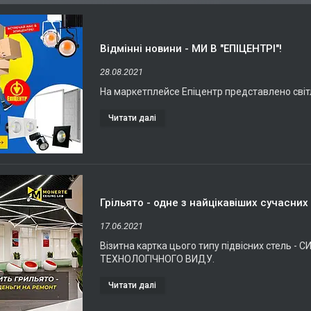
Відмінні новини - МИ В "ЕПІЦЕНТРІ"!
28.08.2021
На маркетплейсе Епіцентр представлено світл
Грільято - одне з найцікавіших сучасних
17.06.2021
Візитна картка цього типу підвісних стель 
ТЕХНОЛОГІЧНОГО ВИДУ.