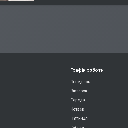
Графік роботи
Понеділок
Вівторок
Середа
Четвер
Пʼятниця
Субота