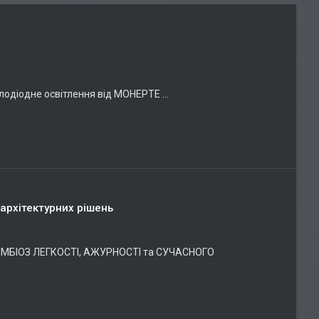
одіодне освітлення від МОНЕРТЕ ...
 архітектурних рішень
- СИМБІОЗ ЛЕГКОСТІ, АЖУРНОСТІ та СУЧАСНОГО