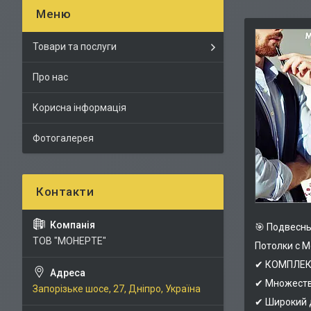
Товари та послуги
Про нас
Корисна інформація
Фотогалерея
🎯 Подвесны
ТОВ "МОНЕРТЕ"
Потолки с M
✔ КОМПЛЕКС
✔ Множеств
Запорізьке шосе, 27, Дніпро, Україна
✔ Широкий 