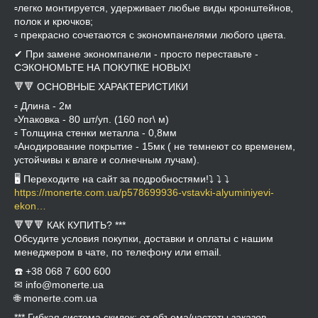
▫️легко монтируется, удерживает любые виды кронштейнов,
полок и крючков;
▫️ прекрасно сочетаются с экономпанелями любого цвета.
✔ При замене экономпанели - просто переставьте -
СЭКОНОМЬТЕ НА ПОКУПКЕ НОВЫХ!
🔻🔻 ОСНОВНЫЕ ХАРАКТЕРИСТИКИ
▫️ Длина - 2м
▫️Упаковка - 80 шт/уп. (160 пог\ м)
▫️ Толщина стенки металла - 0,8мм
▫️Анодирование покрытие - 15мк ( не темнеют со временем,
устойчивы к влаге и солнечным лучам).
🖥 Переходите на сайт за подробностями!⤵️ ⤵️ ⤵️
https://monerte.com.ua/p578699936-vstavki-alyuminiyevi-
ekon…
🔻🔻🔻 КАК КУПИТЬ? ***
Обсудите условия покупки, доставки и оплаты с нашим
менеджером в чате, по телефону или email.
☎️ +38 068 7 600 600
✉ info@monerte.ua
🌐 monerte.com.ua
*** Гибкая система скидок: от объема/частоты заказов