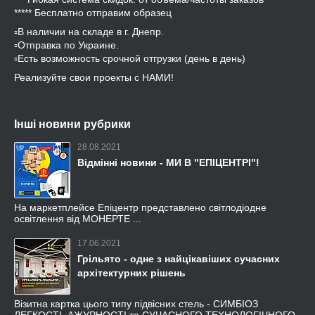
***** Бесплатно отправим образец
▫️В наличии на складе в г. Днепр.
▫️Отправка по Украине.
▫️Есть возможность срочной отгрузки (день в день)
Реализуйте свои проекты с НАМИ!
Інші новини рубрики
28.08.2021
Відмінні новини - МИ В "ЕПІЦЕНТРІ"!
На маркетплейсе Епіцентр представлено світлодіодне
освітлення від МОНЕРТЕ ...
17.06.2021
Грільято - одне з найцікавіших сучасних
архітектурних рішень
Візитна картка цього типу підвісних стель - СИМБІОЗ